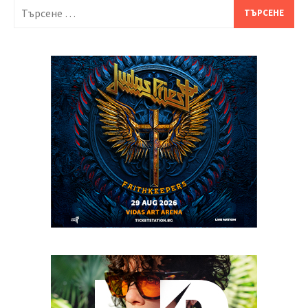
Търсене
за: