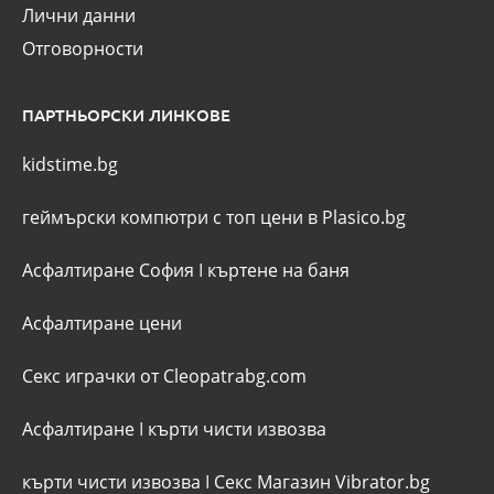
Лични данни
Отговорности
ПАРТНЬОРСКИ ЛИНКОВЕ
kidstime.bg
геймърски компютри с топ цени в Plasico.bg
Асфалтиране София
I
къртене на баня
Асфалтиране цени
Секс играчки от Cleopatrabg.com
Асфалтиране
I
кърти чисти извозва
кърти чисти извозва
I
Секс Магазин Vibrator.bg