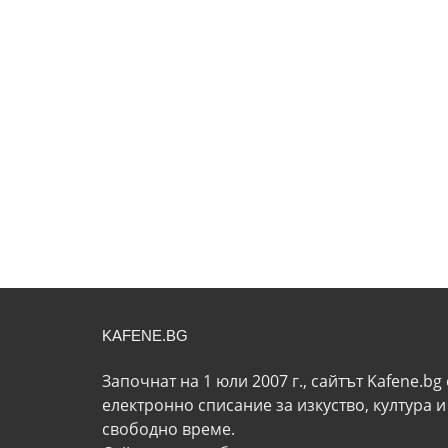
KAFENE.BG
Започнат на 1 юли 2007 г., сайтът Kafene.bg 
eлектронно списание за изкуство, култура и
свободно време.