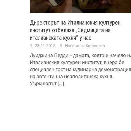
Директорът на Италианския културен
институт отбеляза „Седмицата на
италианската кухня“ у нас
23.11.2018
Новини от Кафенето
Луиджина Педди – дамата, която е начело н
Италианския културен институт, вчера бе
специален гост на кулинарна демонстраци
на автентична неаполитанска кухня.
Уъркшопът
[...]