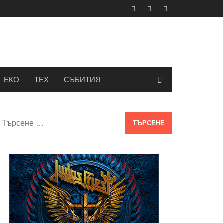
ЕКО
ТЕХ
СЪБИТИЯ
Търсене
а: