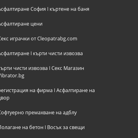
Асфалтиране София
I
къртене на баня
Асфалтиране цени
Секс играчки от Cleopatrabg.com
Асфалтиране
I
кърти чисти извозва
кърти чисти извозва
I
Секс Магазин
Vibrator.bg
регистрация на фирма
I
Асфалтиране на
двор
Софтуерно премахване на адблу
Полагане на бетон
I
Восък за свещи