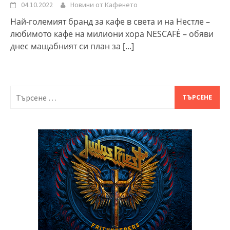
04.10.2022
Новини от Кафенето
Най-големият бранд за кафе в света и на Нестле –
любимото кафе на милиони хора NESCAFÉ – обяви
днес мащабният си план за
[...]
Търсене
за: