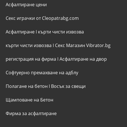
Асфалтиране цени
Секс играчки от Cleopatrabg.com
Асфалтиране
I
кърти чисти извозва
кърти чисти извозва
I
Секс Магазин Vibrator.bg
регистрация на фирма
I
Асфалтиране на двор
Софтуерно премахване на адблу
Полагане на бетон
I
Восък за свещи
Щамповане на Бетон
Фирма за асфалтиране