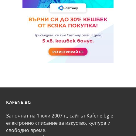
KAFENE.BG
Започнат на 1 юли 2007 г., сайтът Kafene.bg e
eлектронно списание за изкуство, култура и
свободно време.