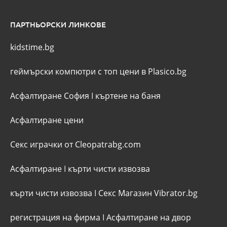
ПАРТНЬОРСКИ ЛИНКОВЕ
kidstime.bg
геймърски компютри с топ цени в Plasico.bg
Асфалтиране София
I
къртене на баня
Асфалтиране цени
Секс играчки от Cleopatrabg.com
Асфалтиране
I
кърти чисти извозва
кърти чисти извозва
I
Секс Магазин Vibrator.bg
регистрация на фирма
I
Асфалтиране на двор