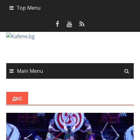
Skip
Top Menu
to
content
Main Menu
ДКС