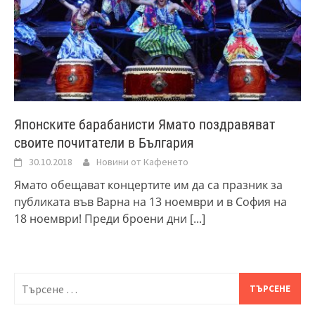
Японските барабанисти Ямато поздравяват
своите почитатели в България
30.10.2018
Новини от Кафенето
Ямато обещават концертите им да са празник за
публиката във Варна на 13 ноември и в София на
18 ноември! Преди броени дни
[...]
Търсене
за: