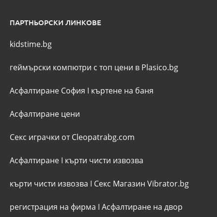
ПАРТНЬОРСКИ ЛИНКОВЕ
kidstime.bg
геймърски компютри с топ цени в Plasico.bg
Асфалтиране София
I
къртене на баня
Асфалтиране цени
Секс играчки от Cleopatrabg.com
Асфалтиране
I
кърти чисти извозва
кърти чисти извозва
I
Секс Магазин Vibrator.bg
регистрация на фирма
I
Асфалтиране на двор