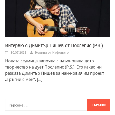
Интервю с Димитър Пишев от Послепис (P.S.)
30.07.2018
Новини от Кафенето
Новата седмица започва с вдъхновяващото
творчество на дует Послепис (P.S.). Ето какво ни
разказа Димитър Пишев за най-новия им проект
„Тръгни с мен“.
[...]
Търсене
за: