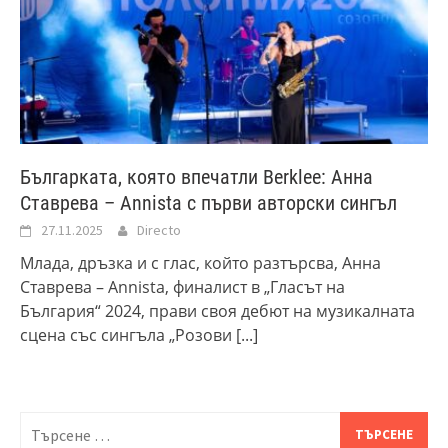
Българката, която впечатли Berklee: Анна
Ставрева – Annista с първи авторски сингъл
27.11.2025
Directo
Млада, дръзка и с глас, който разтърсва, Анна
Ставрева – Annista, финалист в „Гласът на
България“ 2024, прави своя дебют на музикалната
сцена със сингъла „Розови
[...]
Търсене