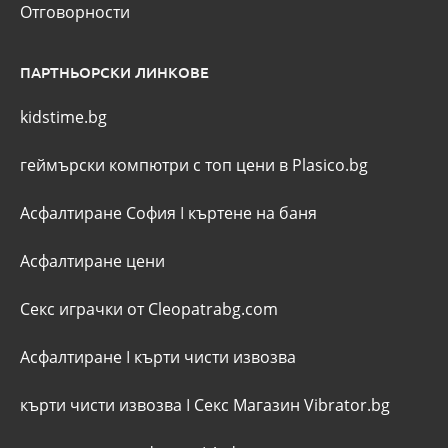
Отговорности
ПАРТНЬОРСКИ ЛИНКОВЕ
kidstime.bg
геймърски компютри с топ цени в Plasico.bg
Асфалтиране София
I
къртене на баня
Асфалтиране цени
Секс играчки от Cleopatrabg.com
Асфалтиране
I
кърти чисти извозва
кърти чисти извозва
I
Секс Магазин Vibrator.bg