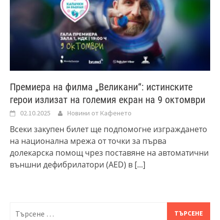
Премиера на филма „Великани“: истинските
герои излизат на големия екран на 9 октомври
02.10.2025
Новини от Кафенето
Всеки закупен билет ще подпомогне изграждането
на национална мрежа от точки за първа
долекарска помощ чрез поставяне на автоматични
външни дефибрилатори (AED) в
[...]
Търсене