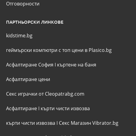
Отговорности
ПАРТНЬОРСКИ ЛИНКОВЕ
kidstime.bg
геймърски компютри с топ цени в Plasico.bg
Асфалтиране София
I
къртене на баня
Асфалтиране цени
Секс играчки от Cleopatrabg.com
Асфалтиране
I
кърти чисти извозва
кърти чисти извозва
I
Секс Магазин Vibrator.bg