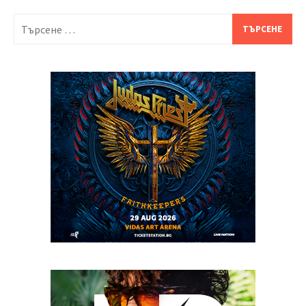
Търсене
за: