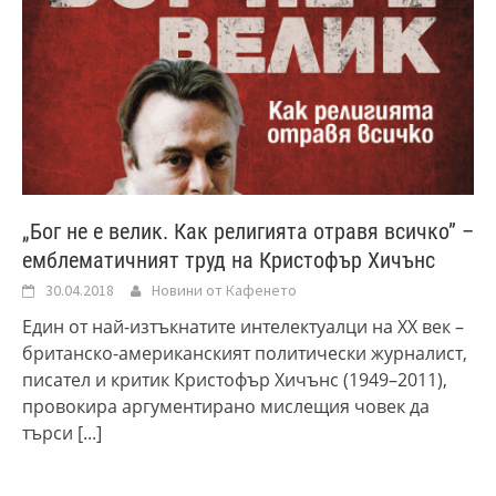
„Бог не е велик. Как религията отравя всичко” –
емблематичният труд на Кристофър Хичънс
30.04.2018
Новини от Кафенето
Един от най-изтъкнатите интелектуалци на XX век –
британско-американският политически журналист,
писател и критик Кристофър Хичънс (1949–2011),
провокира аргументирано мислещия човек да
търси
[...]