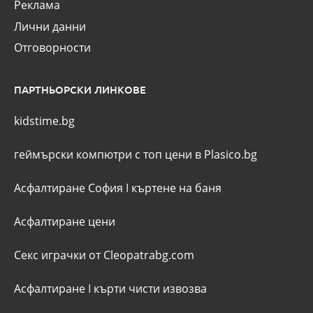
Реклама
Лични данни
Отговорности
ПАРТНЬОРСКИ ЛИНКОВЕ
kidstime.bg
геймърски компютри с топ цени в Plasico.bg
Асфалтиране София
I
къртене на баня
Асфалтиране цени
Секс играчки от Cleopatrabg.com
Асфалтиране
I
кърти чисти извозва