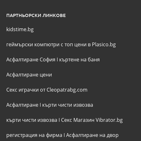
ПАРТНЬОРСКИ ЛИНКОВЕ
kidstime.bg
геймърски компютри с топ цени в Plasico.bg
Асфалтиране София
I
къртене на баня
Асфалтиране цени
Секс играчки от Cleopatrabg.com
Асфалтиране
I
кърти чисти извозва
кърти чисти извозва
I
Секс Магазин Vibrator.bg
регистрация на фирма
I
Асфалтиране на двор