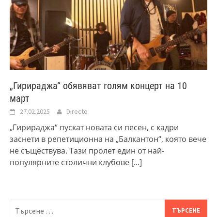
„Гирираджа“ обявяват голям концерт на 10
март
27.02.2025
Directo
„Гирираджа“ пускат новата си песен, с кадри
заснети в репетиционна на „Балкантон“, която вече
не съществува. Тази пролет един от най-
популярните столични клубове
[...]
Търсене