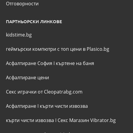
Отговорности
ПАРТНЬОРСКИ ЛИНКОВЕ
kidstime.bg
геймърски компютри с топ цени в Plasico.bg
Асфалтиране София
I
къртене на баня
Асфалтиране цени
Секс играчки от Cleopatrabg.com
Асфалтиране
I
кърти чисти извозва
кърти чисти извозва
I
Секс Магазин Vibrator.bg