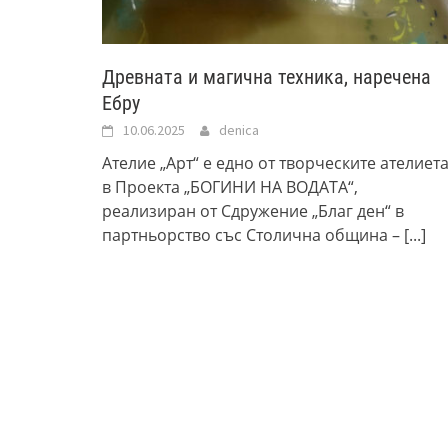
Древната и магична техника, наречена
Ебру
10.06.2025
denica
Ателие „Арт“ е едно от творческите ателиет
в Проекта „БОГИНИ НА ВОДАТА“,
реализиран от Сдружение „Благ ден“ в
партньорство със Столична община –
[...]