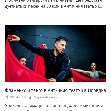
и обичани български изпълнители, ще представят
дуетната си песен на 30 юли в Античния театър
[...]
Фламенко и танго в Античния театър в Пловдив
30.04.2019
Мария Иванова
Уникална формация от топ-танцьори, музиканти и