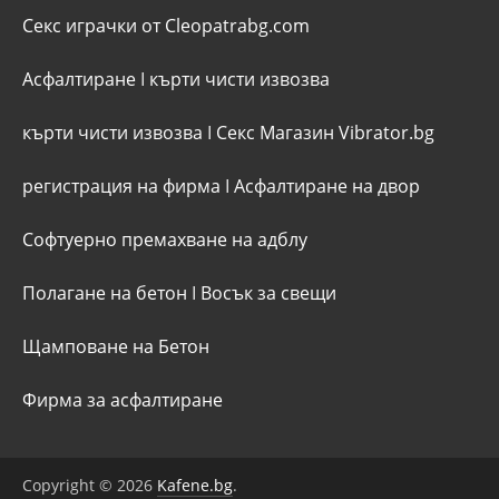
Секс играчки от Cleopatrabg.com
Асфалтиране
I
кърти чисти извозва
кърти чисти извозва
I
Секс Магазин Vibrator.bg
регистрация на фирма
I
Асфалтиране на двор
Софтуерно премахване на адблу
Полагане на бетон
I
Восък за свещи
Щамповане на Бетон
Фирма за асфалтиране
Copyright © 2026
Kafene.bg
.