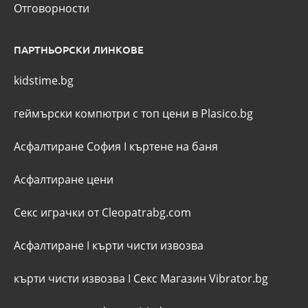
Отговорности
ПАРТНЬОРСКИ ЛИНКОВЕ
kidstime.bg
геймърски компютри с топ цени в Plasico.bg
Асфалтиране София
I
къртене на баня
Асфалтиране цени
Секс играчки от Cleopatrabg.com
Асфалтиране
I
кърти чисти извозва
кърти чисти извозва
I
Секс Магазин Vibrator.bg