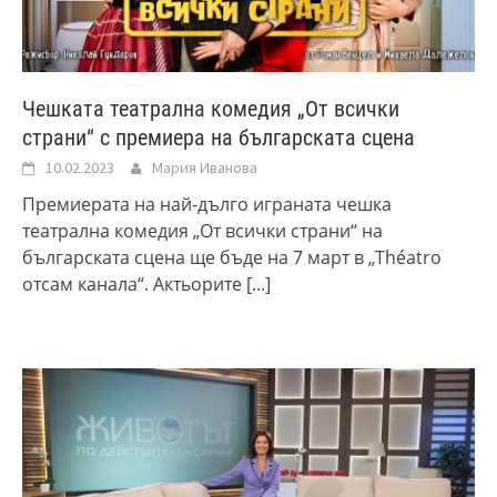
Чешката театрална комедия „От всички
страни“ с премиера на българската сцена
10.02.2023
Мария Иванова
Премиерата на най-дълго играната чешка
театрална комедия „От всички страни“ на
българската сцена ще бъде на 7 март в „Théatro
отсам канала“. Актьорите
[...]