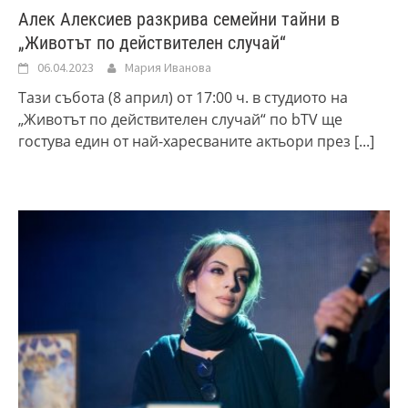
Алек Алексиев разкрива семейни тайни в
„Животът по действителен случай“
06.04.2023
Мария Иванова
Тази събота (8 април) от 17:00 ч. в студиото на
„Животът по действителен случай“ по bTV ще
гостува един от най-харесваните актьори през
[...]