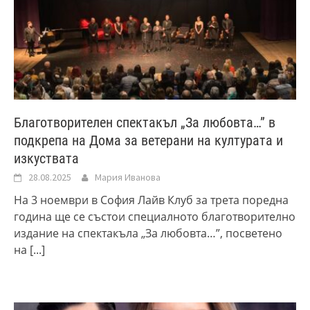
Благотворителен спектакъл „За любовта…” в
подкрепа на Дома за ветерани на културата и
изкуствата
28.08.2025
Мария Иванова
На 3 ноември в София Лайв Клуб за трета поредна
година ще се състои специалното благотворително
издание на спектакъла „За любовта…”, посветено
на
[...]