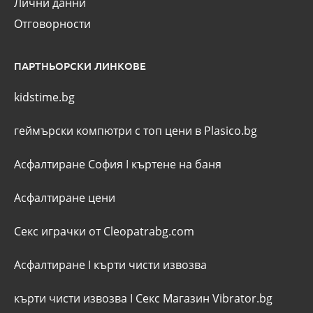
Лични данни
Отговорности
ПАРТНЬОРСКИ ЛИНКОВЕ
kidstime.bg
геймърски компютри с топ цени в Plasico.bg
Асфалтиране София
I
къртене на баня
Асфалтиране цени
Секс играчки от Cleopatrabg.com
Асфалтиране
I
кърти чисти извозва
кърти чисти извозва
I
Секс Магазин Vibrator.bg