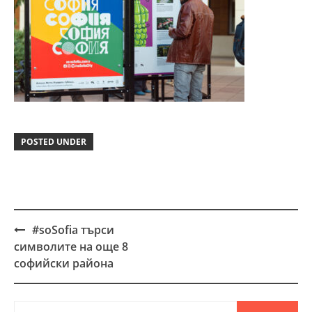
POSTED UNDER
#soSofia търси
Post
символите на още 8
navigation
софийски района
Търсене