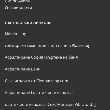
Лични данни
Отговорности
ПАРТНЬОРСКИ ЛИНКОВЕ
kidstime.bg
геймърски компютри с топ цени в Plasico.bg
Асфалтиране София
I
къртене на баня
Асфалтиране цени
Секс играчки от Cleopatrabg.com
Асфалтиране
I
кърти чисти извозва
кърти чисти извозва
I
Секс Магазин Vibrator.bg