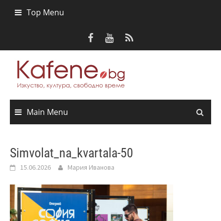
Skip
Top Menu
to
content
Main Menu
Simvolat_na_kvartala-50
15.06.2026
Мария Иванова