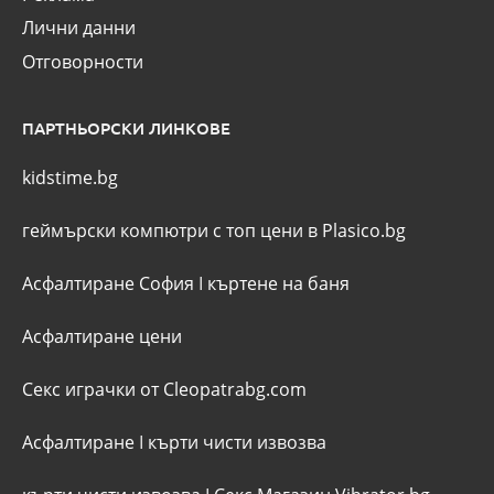
Лични данни
Отговорности
ПАРТНЬОРСКИ ЛИНКОВЕ
kidstime.bg
геймърски компютри с топ цени в Plasico.bg
Асфалтиране София
I
къртене на баня
Асфалтиране цени
Секс играчки от Cleopatrabg.com
Асфалтиране
I
кърти чисти извозва