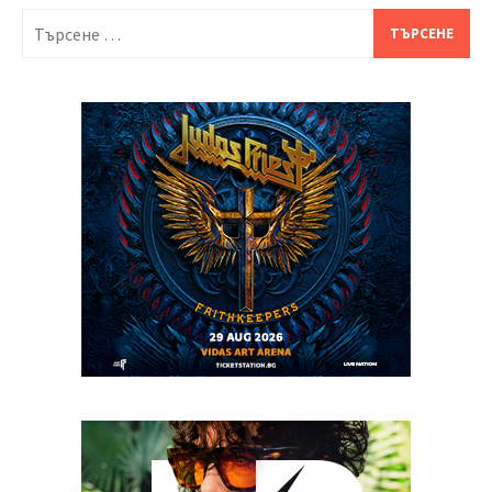
Търсене
за: