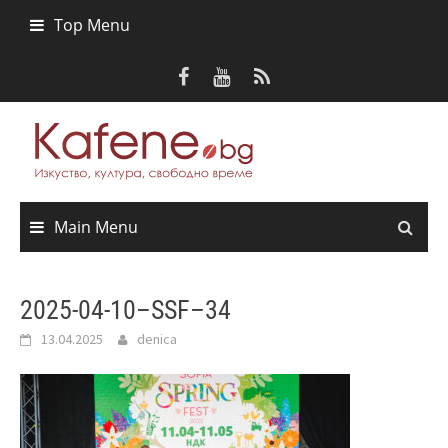
Skip
Top Menu
to
content
Main Menu
2025-04-10–SSF–34
13.04.2025
denica