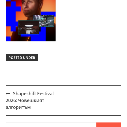
POSTED UNDER
Shapeshift Festival
Post
2026: Човешкият
navigation
алгоритъм
Търсене