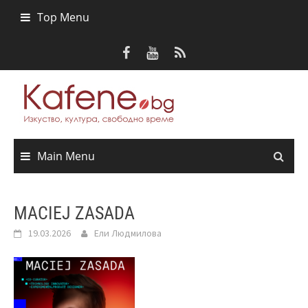
Skip
Top Menu
to
content
Main Menu
MACIEJ ZASADA
19.03.2026
Ели Людмилова