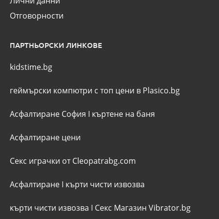
Лични данни
Отговорности
ПАРТНЬОРСКИ ЛИНКОВЕ
kidstime.bg
геймърски компютри с топ цени в Plasico.bg
Асфалтиране София
I
къртене на баня
Асфалтиране цени
Секс играчки от Cleopatrabg.com
Асфалтиране
I
кърти чисти извозва
кърти чисти извозва
I
Секс Магазин Vibrator.bg