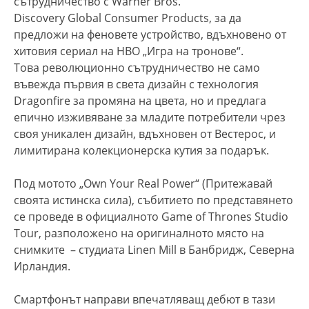
сътрудничество с Warner Bros.
Discovery Global Consumer Products, за да
предложи на феновете устройство, вдъхновено от
хитовия сериал на HBO „Игра на тронове“.
Това революционно сътрудничество не само
въвежда първия в света дизайн с технология
Dragonfire за промяна на цвета, но и предлага
епично изживяване за младите потребители чрез
своя уникален дизайн, вдъхновен от Вестерос, и
лимитирана колекционерска кутия за подарък.
Под мотото „Own Your Real Power“ (Притежавай
своята истинска сила), събитието по представянето
се проведе в официалното Game of Thrones Studio
Tour, разположено на оригиналното място на
снимките – студиата Linen Mill в Банбридж, Северна
Ирландия.
Смартфонът направи впечатляващ дебют в тази