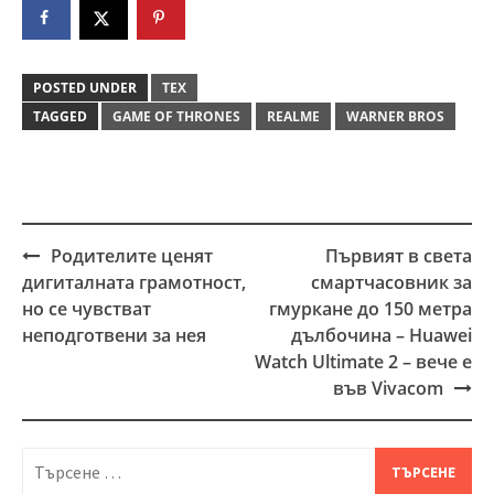
POSTED UNDER
ТЕХ
TAGGED
GAME OF THRONES
REALME
WARNER BROS
Родителите ценят
Първият в света
Post
дигиталната грамотност,
смартчасовник за
navigation
но се чувстват
гмуркане до 150 метра
неподготвени за нея
дълбочина – Huawei
Watch Ultimate 2 – вече е
във Vivacom
Търсене
за: