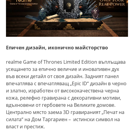
Епичен дизайн, иконично майсторство
realme Game of Thrones Limited Edition въплъщава
усещането за епично величие и иновативен дух
във всеки детайл от своя дизайн. Задният панел
впечатлява с впечатляващ „Epic ID“ дизайн в черно
и златно, изработен от висококачествена черна
кожа, релефно гравирана с декоративни мотиви,
вдъхновени от гербовете на Великите домове.
Централно място заема 3D гравираният „Печат на
силата“ на Дом Таргариен – истински символ на
власт и престиж.