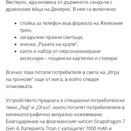
Вестерос, вдъхновена от дървеното сандъче с
драконови яйца на Денерис. В нея са включени:
стойка за телефон във формата на Железния
трон,
загадъчни празни свитъци,
значка „Ръката на краля“,
както и набор от персонализирани
аксесоари – пощенски картички и стикери.
Всичко това потапя потребителя в света на „Игра
на тронове“ още от мига, в който отваря
опаковката.
Устройството предлага и специални потребителски
теми „Лед“ и „Огън“, които потапят потребителите в
кинематографично визуално изживяване.
Благодарение на флагманския чипсет Snapdragon 7
Gen 4, батерията Titan с капацитет 7000 mAh и