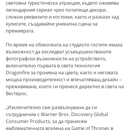
световна туристическа атракция, където оживява
легендарния сериал чрез потапящи декори,
сложни реквизити и костюми, както и разкази зад
кулисите, създавайки уникална сцена за
премиерата.
По време на обиколката на студиото гостите имаха
възможност да изследват усъвършенстваните
фотографски възможности на устройството,
включително първата в света технология
Dragonfire за промяна на цвета, както и неговата
мощна производителност и впечатляващ дизайн –
преживяване, което ги пренесе директно в света на
Вестерос.
„Изключително сме развълнувани да си
сътрудничим с Warner Bros. Discovery Global
Consumer Products, за да пренесем
емблематичната вселена на Game of Thrones в