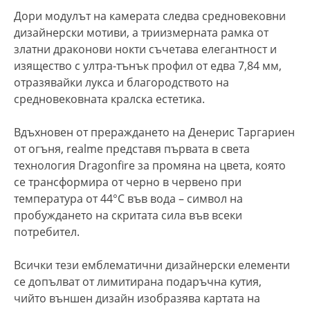
Дори модулът на камерата следва средновековни
дизайнерски мотиви, а триизмерната рамка от
златни драконови нокти съчетава елегантност и
изящество с ултра-тънък профил от едва 7,84 мм,
отразявайки лукса и благородството на
средновековната кралска естетика.
Вдъхновен от прераждането на Денерис Таргариен
от огъня, realme представя първата в света
технология Dragonfire за промяна на цвета, която
се трансформира от черно в червено при
температура от 44°C във вода – символ на
пробуждането на скритата сила във всеки
потребител.
Всички тези емблематични дизайнерски елементи
се допълват от лимитирана подаръчна кутия,
чийто външен дизайн изобразява картата на