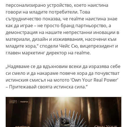
персонализирано устройство, което наистина
говори на младите потребители. Това
сътрудничество показва, че realme наистина знае
как да играе – не просто бранд партньорство, а
демонстрация на нашите непрестанни иновации в
материали, дизайн и изживявания, насочени към
младите хора,“ сподели Чейс Сю, вицепрезидент и
главен маркетинг директор на realme.
„Надяваме се да вдъхновим всеки да изразява себе
си смело и да накараме повече хора да почувстват
истинския смисъл на мотото ‘Own Your Real Power’
– Притежавай своята истинска сила.“