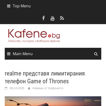
Skip
Top Menu
to
content
Main Menu
realme представя лимитирания
телефон Game of Thrones
08.10.2025
Новини от Кафенето