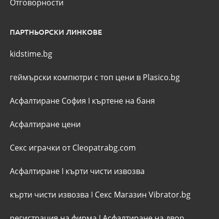
Отговорности
ПАРТНЬОРСКИ ЛИНКОВЕ
kidstime.bg
геймърски компютри с топ цени в Plasico.bg
Асфалтиране София
I
къртене на баня
Асфалтиране цени
Секс играчки от Cleopatrabg.com
Асфалтиране
I
кърти чисти извозва
кърти чисти извозва
I
Секс Магазин Vibrator.bg
регистрация на фирма
I
Асфалтиране на двор