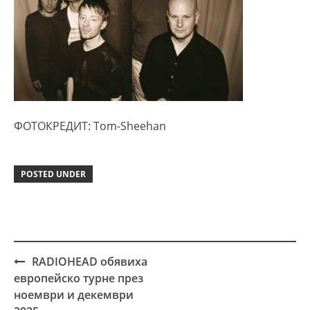
ФОТОКРЕДИТ: Tom-Sheehan
POSTED UNDER
RADIOHEAD обявиха
Post
европейско турне през
navigation
ноември и декември