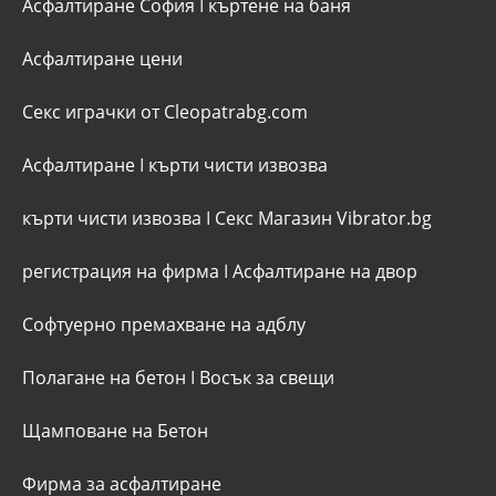
Асфалтиране София
I
къртене на баня
Асфалтиране цени
Секс играчки от Cleopatrabg.com
Асфалтиране
I
кърти чисти извозва
кърти чисти извозва
I
Секс Магазин Vibrator.bg
регистрация на фирма
I
Асфалтиране на двор
Софтуерно премахване на адблу
Полагане на бетон
I
Восък за свещи
Щамповане на Бетон
Фирма за асфалтиране