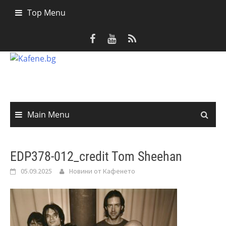
Skip
Top Menu
to
content
Main Menu
EDP378-012_credit Tom Sheehan
05.09.2025
Новини от Кафенето