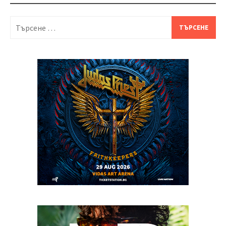
Търсене
за: