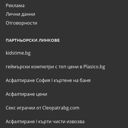
Реклама
Лични данни
Отговорности
ПАРТНЬОРСКИ ЛИНКОВЕ
kidstime.bg
геймърски компютри с топ цени в Plasico.bg
Асфалтиране София
I
къртене на баня
Асфалтиране цени
Секс играчки от Cleopatrabg.com
Асфалтиране
I
кърти чисти извозва