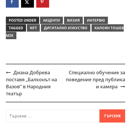
POSTED UNDER
АКЦЕНТИ
ВИЗИЯ
ИНТЕРВЮ
TAGGED
NFT
ДИГИТАЛНО ИЗКУСТВО
КАЛОЯН ТОШЕВ
MZK
Диана Добрева
Специално обучение за
Post
поставя „Балконът на
поведение пред публика
navigation
Вазов“ в Народния
и камера
театър
Търсене
за: