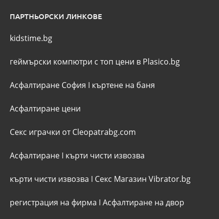
ПАРТНЬОРСКИ ЛИНКОВЕ
kidstime.bg
геймърски компютри с топ цени в Plasico.bg
Асфалтиране София
I
къртене на баня
Асфалтиране цени
Секс играчки от Cleopatrabg.com
Асфалтиране
I
кърти чисти извозва
кърти чисти извозва
I
Секс Магазин Vibrator.bg
регистрация на фирма
I
Асфалтиране на двор