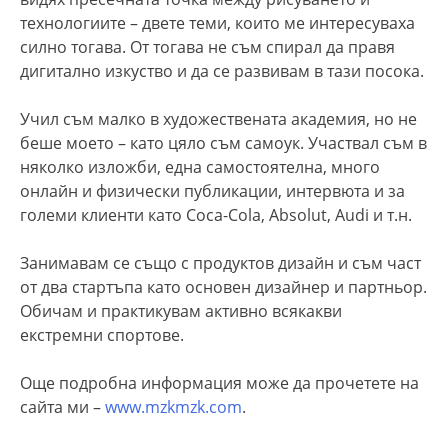
технологиите – двете теми, които ме интересуваха
силно тогава. От тогава не съм спирал да правя
дигитално изкуство и да се развивам в тази посока.
Учил съм малко в художествената академия, но не
беше моето – като цяло съм самоук. Участвал съм в
няколко изложби, една самостоятелна, много
онлайн и физически публикации, интервюта и за
големи клиенти като Coca-Cola, Absolut, Audi и т.н.
Занимавам се също с продуктов дизайн и съм част
от два стартъпа като основен дизайнер и партньор.
Обичам и практикувам активно всякакви
екстремни спортове.
Още подробна информация може да прочетете на
сайта ми –
www.mzkmzk.com
.