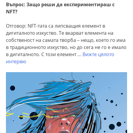
Въпрос: Защо реши да експериментираш с
NFT?
Отговор: NFT-тата са липсващия елемент в
дигиталното изкуство. Те вкарват елемента на
собственост на самата творба – нещо, което го има
в традиционното изкуство, но до сега не го е имало
в дигиталното. С този елемент …
Вижте цялото
интервю