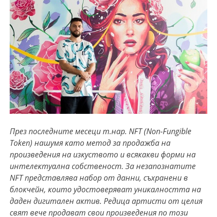
През последните месеци т.нар. NFT (Non-Fungible
Token) нашумя като метод за продажба на
произведения на изкуството и всякакви форми на
интелектуална собственост. За незапознатите
NFT представлява набор от данни, съхранени в
блокчейн, които удостоверяват уникалността на
даден дигитален актив. Редица артисти от целия
свят вече продават свои произведения по този