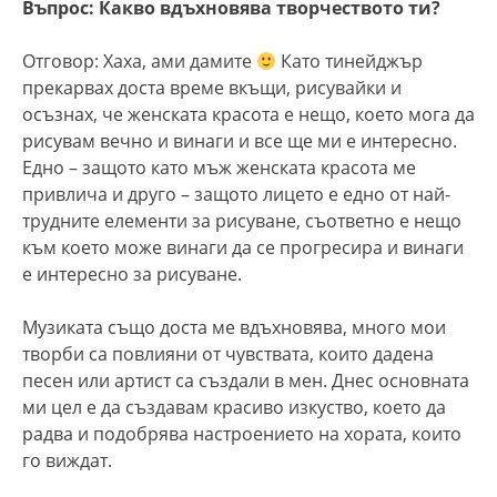
Въпрос: Какво вдъхновява творчеството ти?
Отговор: Хаха, ами дамите
Като тинейджър
прекарвах доста време вкъщи, рисувайки и
осъзнах, че женската красота е нещо, което мога да
рисувам вечно и винаги и все ще ми е интересно.
Едно – защото като мъж женската красота ме
привлича и друго – защото лицето е едно от най-
трудните елементи за рисуване, съответно е нещо
към което може винаги да се прогресира и винаги
е интересно за рисуване.
Музиката също доста ме вдъхновява, много мои
творби са повлияни от чувствата, които дадена
песен или артист са създали в мен. Днес основната
ми цел е да създавам красиво изкуство, което да
радва и подобрява настроението на хората, които
го виждат.