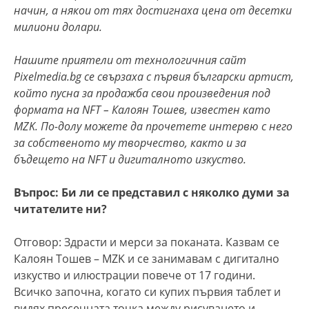
начин, а някои от тях достигнаха цена от десетки
милиони долари.
Нашите приятели от технологичния сайт
Pixelmedia.bg се свързаха с първия български артист,
който пусна за продажба свои произведения под
формата на NFT – Калоян Тошев, известен като
MZK. По-долу можете да прочетете интервю с него
за собственото му творчество, както и за
бъдещето на NFT и дигиталното изкуство.
Въпрос: Би ли се представил с няколко думи за
читателите ни?
Отговор: Здрасти и мерси за поканата. Казвам се
Калоян Тошев – MZK и се занимавам с дигитално
изкуство и илюстрации повече от 17 години.
Всичко започна, когато си купих първия таблет и
видях пресечната точка между рисуването и