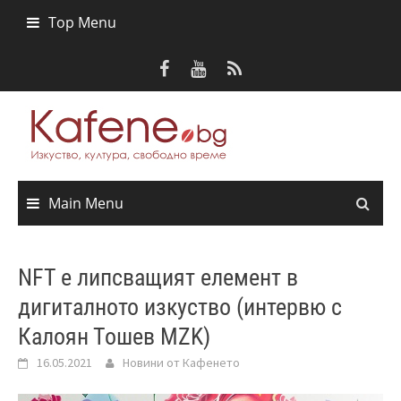
Skip
Top Menu
to
content
Main Menu
NFT e липсващият елемент в
дигиталното изкуство (интервю с
Калоян Тошев MZK)
16.05.2021
Новини от Кафенето