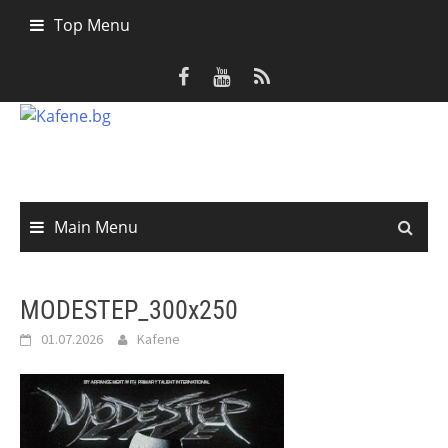
Skip
Top Menu
to
content
Main Menu
MODESTEP_300x250
01.07.2026
Kafene