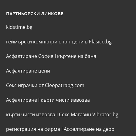
ПАРТНЬОРСКИ ЛИНКОВЕ
kidstime.bg
геймърски компютри с топ цени в Plasico.bg
Асфалтиране София
I
къртене на баня
Асфалтиране цени
Секс играчки от Cleopatrabg.com
Асфалтиране
I
кърти чисти извозва
кърти чисти извозва
I
Секс Магазин Vibrator.bg
регистрация на фирма
I
Асфалтиране на двор