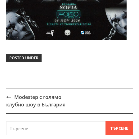
POSTED UNDER
Modestep с голямо
Post
клубно шоу в България
navigation
Търсене
за: