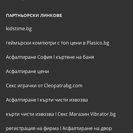
ПАРТНЬОРСКИ ЛИНКОВЕ
kidstime.bg
геймърски компютри с топ цени в Plasico.bg
Асфалтиране София
I
къртене на баня
Асфалтиране цени
Секс играчки от Cleopatrabg.com
Асфалтиране
I
кърти чисти извозва
кърти чисти извозва
I
Секс Магазин Vibrator.bg
регистрация на фирма
I
Асфалтиране на двор