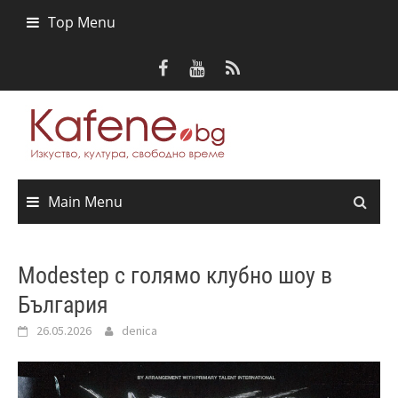
Skip
Top Menu
to
content
Main Menu
Modestep с голямо клубно шоу в
България
26.05.2026
denica