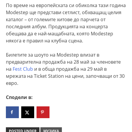
По време на европейската си обиколка тази година
Modestep ще представи сетлист, обхващащ целия
каталог – от големите хитове до парчета от
последния албум. Продукцията на концерта
обещава да е най-мащабната, която Modestep
някога е правил на клубна сцена.
Билетите за шоуто на Modestep влизат в
предварителна продажба на 28 май за членовете
на
Fest Club
и в обща продажба на 29 май в
мрежата на Ticket Station на цени, започващи от 30
евро.
Сподели в:
POSTED UNDER
МУЗИКА