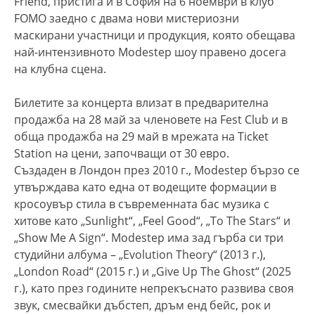
Friend, пристига и в София на 6 ноември в клуб
FOMO заедно с двама нови мистериозни
маскирани участници и продукция, която обещава
най-интензивното Modestep шоу правено досега
на клубна сцена.
Билетите за концерта влизат в предварителна
продажба на 28 май за членовете на Fest Club и в
обща продажба на 29 май в мрежата на Ticket
Station на цени, започващи от 30 евро.
Създаден в Лондон през 2010 г., Modestep бързо се
утвърждава като една от водещите формации в
кросоувър стила в съвременната бас музика с
хитове като „Sunlight“, „Feel Good“, „To The Stars“ и
„Show Me A Sign“. Modestep има зад гърба си три
студийни албума – „Evolution Theory“ (2013 г.),
„London Road“ (2015 г.) и „Give Up The Ghost“ (2025
г.), като през годините непрекъснато развива своя
звук, смесвайки дъбстеп, дръм енд бейс, рок и