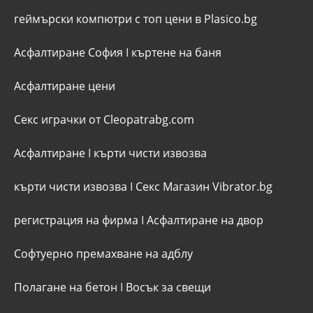
геймърски компютри с топ цени в Plasico.bg
Асфалтиране София
I
къртене на баня
Асфалтиране цени
Секс играчки от Cleopatrabg.com
Асфалтиране
I
кърти чисти извозва
кърти чисти извозва
I
Секс Магазин Vibrator.bg
регистрация на фирма
I
Асфалтиране на двор
Софтуерно премахване на адблу
Полагане на бетон
I
Восък за свещи