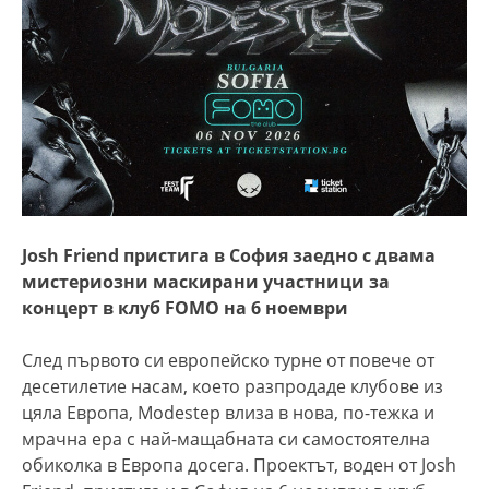
Josh Friend пристига в София заедно с двама
мистериозни маскирани участници за
концерт в клуб FOMO на 6 ноември
След първото си европейско турне от повече от
десетилетие насам, което разпродаде клубове из
цяла Европа, Modestep влиза в нова, по-тежка и
мрачна ера с най-мащабната си самостоятелна
обиколка в Европа досега. Проектът, воден от Josh