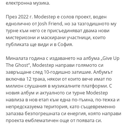
електронна музика.
През 2022 г. Modestep e солов проект, воден
еднолично от Josh Friend, но за тазгодишното му
турне към него се присъединяват двама нови
мистериозни и маскирани участници, които
публиката ще види и в София.
Миналата година с издаването на албума „Give Up
The Ghost“, Modestep направи голямото си
завръщане след 10-годишно затишие. Албумът
включва 12 трака, някои от които вече имат по
милион слушания в музикалните платформи. С
новия албум и актуалното си турне Modestep
навлиза в нов етап към една по-тъмна, по-тежка и
непредсказуема територия, като същевременно
запазва безпогрешната си енергия, която направи
проекта емблематичен още от появата си.