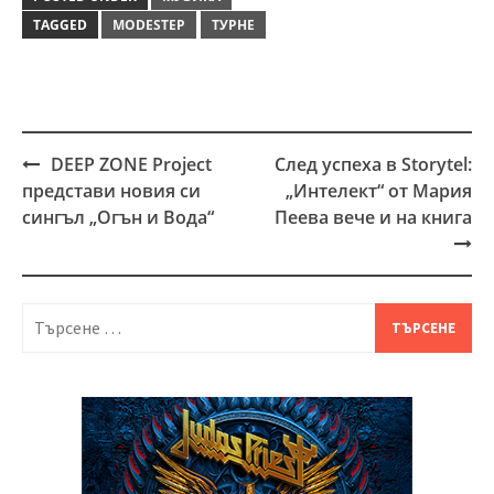
TAGGED
MODESTEP
ТУРНЕ
DEEP ZONE Project
След успеха в Storytel:
Post
представи новия си
„Интелект“ от Мария
navigation
сингъл „Огън и Вода“
Пеева вече и на книга
Търсене
за: