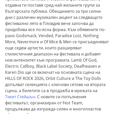
отдавна ги поставя сред най-желаните групи за
българската публика. Обещанието за три силни
дни с различен музикален акцент за следващото
фестивално лято в Пловдив вече започва да
придобива все по-ясна форма. Към обявените по-
рано Godsmack, Vended, Paradise Lost, Nothing
More, Nevermore и Of Mice & Men се присъединяват
още седем артисти, които разширяват
стилистичния диапазон на фестивала и добавят
нов интензитет към програмата. Lamb Of God,
Electric Callboy, Black Label Society, Deafheaven и
Karen Dio ще се включат на основната сцена на
HILLS OF ROCK 2026, Orbit Culture и The Toy Dolls
допълват селекцията с ключови сетове на втората
сцена, а билетите са в продажба в мрежата на
Тикет Стейшън
. С новите си попълнения
фестивалът, организиран от Fest Team,
продължава да изгражда силен и многопластов