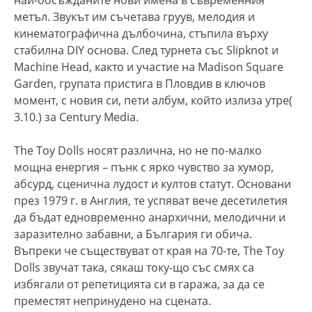
метъл. Звукът им съчетава груув, мелодия и
кинематографична дълбочина, стъпила върху
стабилна DIY основа. След турнета със Slipknot и
Machine Head, както и участие на Madison Square
Garden, групата пристига в Пловдив в ключов
момент, с новия си, пети албум, който излиза утре(
3.10.) за Century Media.
The Toy Dolls носят различна, но не по-малко
мощна енергия – пънк с ярко чувство за хумор,
абсурд, сценична лудост и култов статут. Основани
през 1979 г. в Англия, те успяват вече десетилетия
да бъдат едновременно анархични, мелодични и
заразително забавни, а България ги обича.
Въпреки че съществуват от края на 70-те, The Toy
Dolls звучат така, сякаш току-що със смях са
избягали от репетицията си в гаража, за да се
преместят непринудено на сцената.