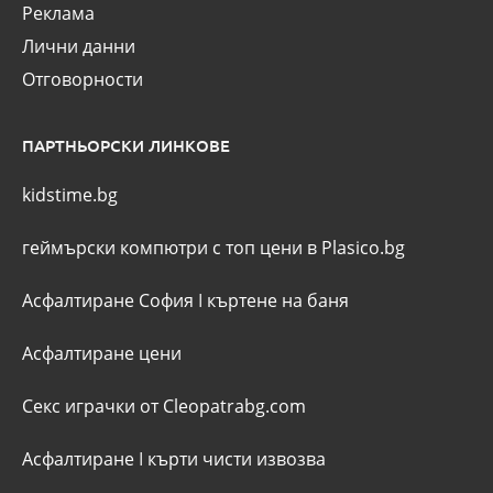
Реклама
Лични данни
Отговорности
ПАРТНЬОРСКИ ЛИНКОВЕ
kidstime.bg
геймърски компютри с топ цени в Plasico.bg
Асфалтиране София
I
къртене на баня
Асфалтиране цени
Секс играчки от Cleopatrabg.com
Асфалтиране
I
кърти чисти извозва