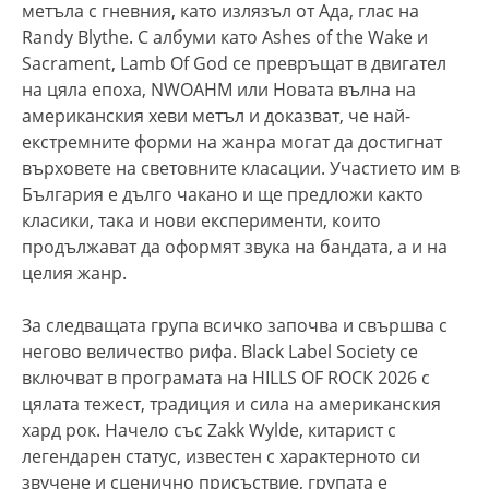
метъла с гневния, като излязъл от Ада, глас на
Randy Blythe. С албуми като Ashes of the Wake и
Sacrament, Lamb Of God се превръщат в двигател
на цяла епоха, NWОAHM или Новата вълна на
американския хеви метъл и доказват, че най-
екстремните форми на жанра могат да достигнат
върховете на световните класации. Участието им в
България е дълго чакано и ще предложи както
класики, така и нови експерименти, които
продължават да оформят звука на бандата, а и на
целия жанр.
За следващата група всичко започва и свършва с
негово величество рифа. Black Label Society се
включват в програмата на HILLS OF ROCK 2026 с
цялата тежест, традиция и сила на американския
хард рок. Начело със Zakk Wylde, китарист с
легендарен статус, известен с характерното си
звучене и сценично присъствие, групата е