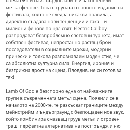
впечатлят и най-твърдоглавите и закостенели
метъл фенове. Това е групата от новото издание на
фестивала, която не следва никакви правила, а
директно създава нови тенденции и така – и
милиони фенове по цял свят. Electric Callboy
разпродават безпроблемно световни турнета, имат
собствен фестивал, непрестанно растящ брой
последователи в социалните мрежи, модерни
прически и толкова разпознаваем моден стил, че
са абсолютна културна сила. Енергия, ирония и
безгрижна ярост на сцена, Пловдив, не си готов за
тях!
Lamb Of God е безспорно една от най-важните
групи в съвременната метъл сцена. Появили се в
началото на 2000-те, те разкъсват границите между
мейнстрийм и ъндърграунд с безпощаден нов звук,
който комбинира смазващ груув метъл и отровен
траш, перфектна алтернатива на постгръндж и ню