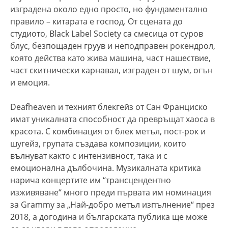
изградена около едно просто, но фундаментално
правило – китарата е господ. От сцената до
студиото, Black Label Society са смесица от суров
блус, безпощаден груув и неподправен рокендрол,
която действа като жива машина, част нашествие,
част скитнически карнавал, изграден от шум, огън
и емоция.
Deafheaven и техният блекгейз от Сан Франциско
имат уникалната способност да превръщат хаоса в
красота. С комбинация от блек метъл, пост-рок и
шугейз, групата създава композиции, които
вълнуват както с интензивност, така и с
емоционална дълбочина. Музикалната критика
нарича концертите им “трансцендентно
изживяване“ много преди първата им номинация
за Grammy за „Най-добро метъл изпълнение“ през
2018, а догодина и българската публика ще може