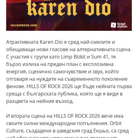
Атрактивната Karen Dio е сред най-смелите и
обещаващи нови гласове на алтернативната сцена.
С участия с групи като Limp Bizkit и Sum 41, тя
бързо излиза на преден план с експлозивна
енергия, сценично самочувствие и звук, който
отговаря на нуждите на съвременното поколение
фенове. HILLS OF ROCK 2026 ще бъде нейната първа
среща с българската публика, която ще я види в
разцвета на нейния възход.
И втората сцена на HILLS OF ROCK 2026 вече има
своите силни международни попълнения. Orbit
Culture, създадени в шведския град Екшьо, са сред
най-обсъжданите нови имена в съвременния