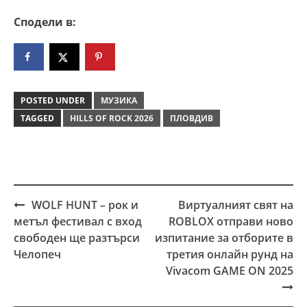
Сподели в:
POSTED UNDER
МУЗИКА
TAGGED
HILLS OF ROCK 2026
ПЛОВДИВ
WOLF HUNT – рок и
Виртуалният свят на
Post
метъл фестивал с вход
ROBLOX отправи ново
navigation
свободен ще разтърси
изпитание за отборите в
Челопеч
третия онлайн рунд на
Vivacom GAME ON 2025