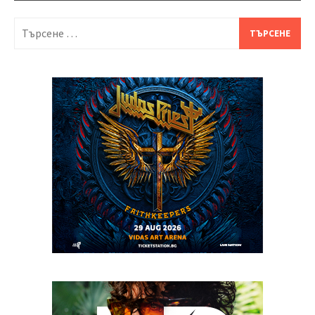
Търсене
за: