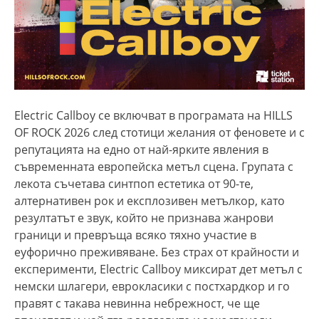
Electric Callboy се включват в програмата на HILLS
OF ROCK 2026 след стотици желания от феновете и с
репутацията на едно от най-ярките явления в
съвременната европейска метъл сцена. Групата с
лекота съчетава синтпоп естетика от 90-те,
алтернативен рок и експлозивен метълкор, като
резултатът е звук, който не признава жанрови
граници и превръща всяко тяхно участие в
еуфорично преживяване. Без страх от крайности и
експерименти, Electric Callboy миксират дет метъл с
немски шлагери, еврокласики с постхардкор и го
правят с такава невинна небрежност, че ще