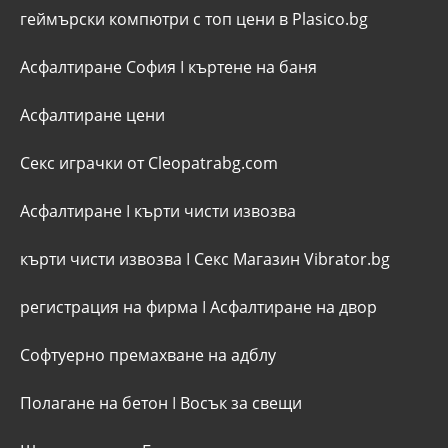
геймърски компютри с топ цени в Plasico.bg
Асфалтиране София
I
къртене на баня
Асфалтиране цени
Секс играчки от Cleopatrabg.com
Асфалтиране
I
кърти чисти извозва
кърти чисти извозва
I
Секс Магазин Vibrator.bg
регистрация на фирма
I
Асфалтиране на двор
Софтуерно премахване на адблу
Полагане на бетон
I
Восък за свещи