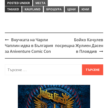
POSTED UNDER
МЕСТА
TAGGED
KAUFLAND
БРОШУРА
ЦЕНИ
ЮНИ
Внучката на Чарли
Бойко Качулев
Post
Чаплин идва в България
посрещна Жулиен Дасен
navigation
за Aniventure Comic Con
в Пловдив
Търсене
за: