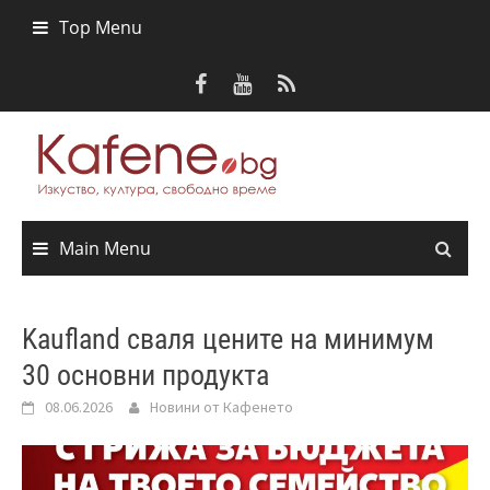
Skip
Top Menu
to
content
Main Menu
Kaufland сваля цените на минимум
30 основни продукта
08.06.2026
Новини от Кафенето