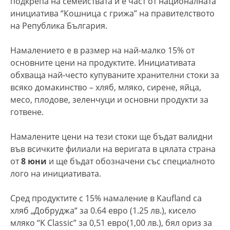
подкрепа на семействата и е част от националната
инициатива “Кошница с грижа” на правителството
на Република България.
Намалението е в размер на най-малко 15% от
основните цени на продуктите. Инициативата
обхваща най-често купуваните хранителни стоки за
всяко домакинство – хляб, мляко, сирене, яйца,
месо, плодове, зеленчуци и основни продукти за
готвене.
Намалените цени на тези стоки ще бъдат валидни
във всичките филиали на веригата в цялата страна
от
8 юни
и ще бъдат обозначени със специалното
лого на инициативата.
Сред продуктите с 15% намаление в Kaufland са
хляб „Добруджа“ за 0.64 евро (1.25 лв.), кисело
мляко “K Classic” за 0,51 евро(1,00 лв.), бял ориз за