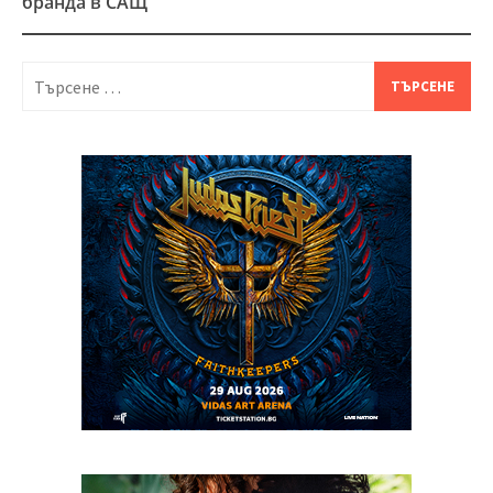
бранда в САЩ
Търсене
за: