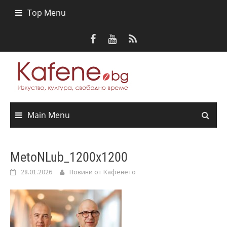
Skip
Top Menu
to
content
Main Menu
MetoNLub_1200x1200
28.01.2026
Новини от Кафенето