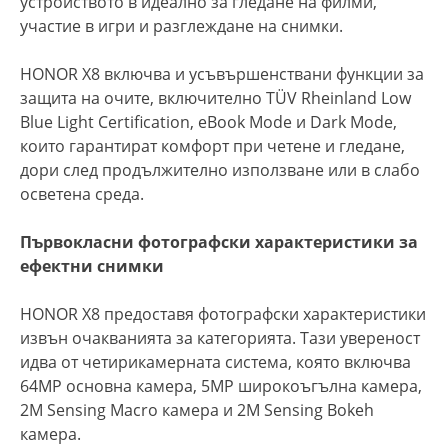
устройството в идеално за гледане на филми,
участие в игри и разглеждане на снимки.
HONOR X8 включва и усъвършенствани функции за
защита на очите, включително TÜV Rheinland Low
Blue Light Certification, eBook Mode и Dark Mode,
които гарантират комфорт при четене и гледане,
дори след продължително използване или в слабо
осветена среда.
Първокласни фотографски характеристики за
ефектни снимки
HONOR X8 предоставя фотографски характеристики
извън очакванията за категорията. Тази увереност
идва от четирикамерната система, която включва
64MP основна камера, 5MP широкоъгълна камера,
2M Sensing Macro камера и 2M Sensing Bokeh
камера.