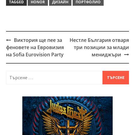
TAGGED
HONOR
ДИЗАЙН
ПОРТФОЛИО
Виктория ще пее за
Нестле България отваря
Post
феновете на Евровизия
три позиции за млади
navigation
на Sofia Eurovision Party
мениджъри
Търсене
за: