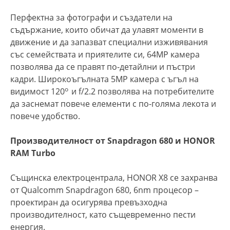
Перфектна за фотографи и създатели на
съдържание, които обичат да улавят моменти в
движение и да запазват специални изживявания
със семействата и приятелите си, 64MP камера
позволява да се правят по-детайлни и пъстри
кадри. Широкоъгълната 5MP камера с ъгъл на
o
видимост 120
и f/2.2 позволява на потребителите
да заснемат повече елементи с по-голяма лекота и
повече удобство.
Производителност от Snapdragon 680 и HONOR
RAM Turbo
Същинска електроцентрала, HONOR X8 се захранва
от Qualcomm Snapdragon 680, 6nm процесор –
проектиран да осигурява превъзходна
производителност, като същевременно пести
енергия.