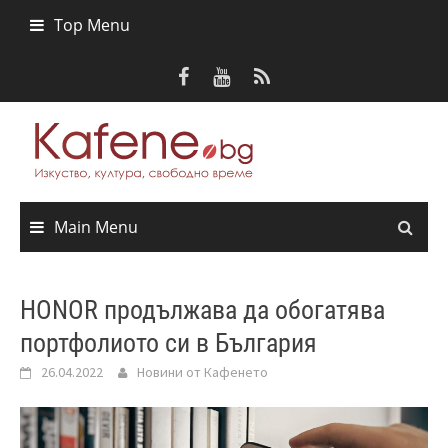
Skip
Top Menu
to
content
Main Menu
HONOR продължава да обогатява
портфолиото си в България
26.04.2022
Новини от Кафенето