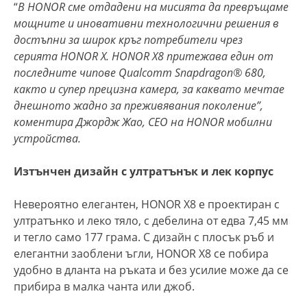
“
В
HONOR сме отдадени на мисията да превръщаме
мощните и иновативни технологични решения в
достъпни за широк кръг потребители чрез
серията
HONOR X. HONOR X8 притежава един от
последните чипове
Qualcomm Snapdragon® 680,
както и супер прецизна камера, за каквато мечтае
днешното жадно за преживявания поколение”,
коментира Джордж Жао
, CEO на
HONOR мобилни
устройства.
Изтънчен дизайн с ултратънък и лек корпус
Невероятно елегантен, HONOR X8 е проектиран с
ултратънко и леко тяло, с дебелина от едва 7,45 мм
и тегло само 177 грама. С дизайн с плосък ръб и
елегантни заоблени ъгли, HONOR X8 се побира
удобно в дланта на ръката и без усилие може да се
прибира в малка чанта или джоб.