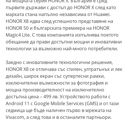
на мощната серия HONOR X. България е сред
първите държави с достъп до HONOR X след като
марката стана напълно независима от Huawei.
HONOR X8 идва след успешното представяне на
HONOR 50 и българската премиера на HONOR
Magic4 Lite. С това компанията изпълнява поетото
обещание да прави достъпни мощни и иновативни
технологии за възможно най-много потребители.
Заедно с иновативните технологични решения,
HONOR X8 се отличава със стилен, ултратънък и лек
дизайн, широк екран със супертесни рамки,
изключителни възможности за фотография и
мощна производителност на изключително
достъпна цена – 499 лв. Устройството работи с
Android 11 с Google Mobile Services (GMS) и от тази
седмица ще бъде наличен първо в мрежата на
Vivacom, а след това и в останалите партньори.