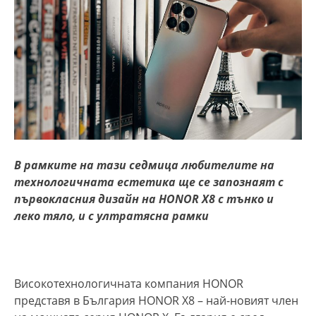
В рамките на тази седмица любителите на
технологичната естетика ще се запознаят с
първокласния дизайн на
HONOR X8 с тънко и
леко тяло, и с ултратясна рамки
Високотехнологичната компания HONOR
представя в България HONOR X8 – най-новият член