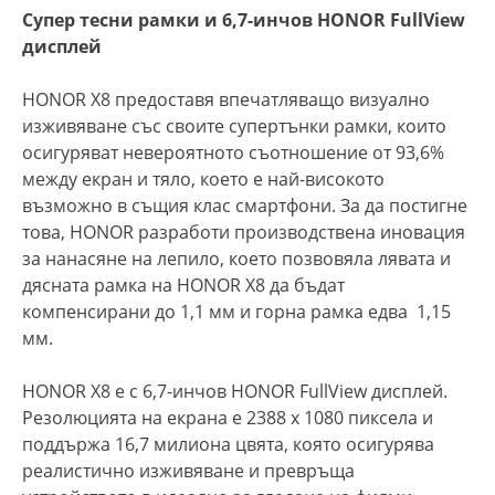
Супер тесни рамки и 6,7-инчов HONOR FullView
дисплей
HONOR X8 предоставя впечатляващо визуално
изживяване със своите супертънки рамки, които
осигуряват невероятното съотношение от 93,6%
между екран и тяло, което е най-високото
възможно в същия клас смартфони. За да постигне
това, HONOR разработи производствена иновация
за нанасяне на лепило, което позвовяла лявата и
дясната рамка на HONOR X8 да бъдат
компенсирани до 1,1 мм и горна рамка едва 1,15
мм.
HONOR X8 е с 6,7-инчов HONOR FullView дисплей.
Резолюцията на екрана е 2388 x 1080 пиксела и
поддържа 16,7 милиона цвята, която осигурява
реалистично изживяване и превръща