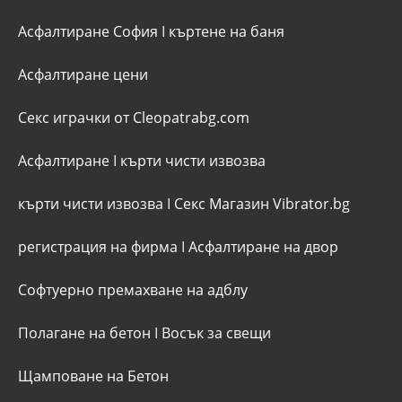
Асфалтиране София
I
къртене на баня
Асфалтиране цени
Секс играчки от Cleopatrabg.com
Асфалтиране
I
кърти чисти извозва
кърти чисти извозва
I
Секс Магазин Vibrator.bg
регистрация на фирма
I
Асфалтиране на двор
Софтуерно премахване на адблу
Полагане на бетон
I
Восък за свещи
Щамповане на Бетон