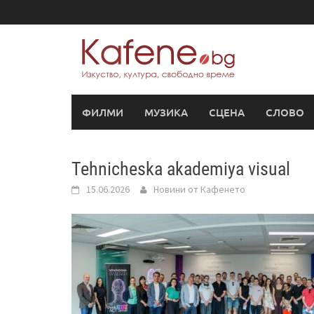
Skip
to
content
ФИЛМИ
МУЗИКА
СЦЕНА
СЛОВО
Tehnicheska akademiya visual
15.06.2026
Новини от Кафенето