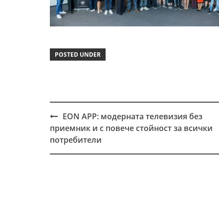
POSTED UNDER
EON APP: модерната телевизия без
Post
приемник и с повече стойност за всички
navigation
потребители