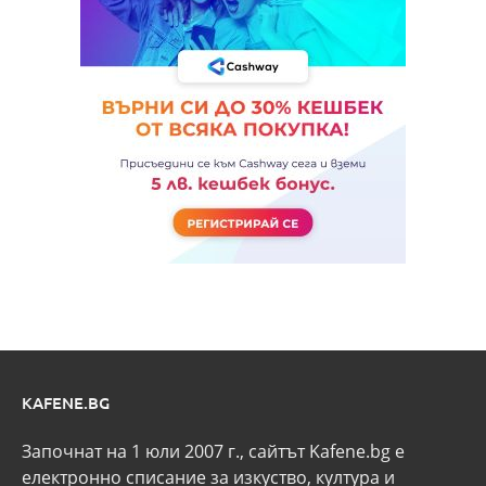
KAFENE.BG
Започнат на 1 юли 2007 г., сайтът Kafene.bg e
eлектронно списание за изкуство, култура и