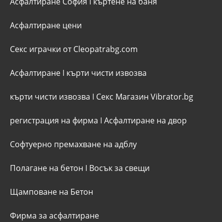
Асфалтиране София
I
къртене на баня
Асфалтиране цени
Секс играчки от Cleopatrabg.com
Асфалтиране
I
кърти чисти извозва
кърти чисти извозва
I
Секс Магазин Vibrator.bg
регистрация на фирма
I
Асфалтиране на двор
Софтуерно премахване на адблу
Полагане на бетон
I
Восък за свещи
Щамповане на Бетон
Фирма за асфалтиране