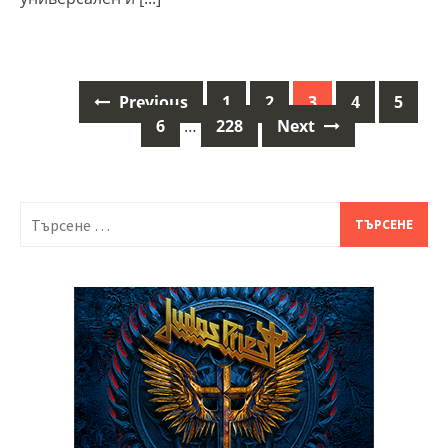
Previous
1
2
3
4
5
Posts
6
…
228
Next
navigation
Търсене
за: