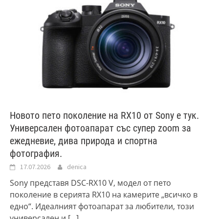
Новото пето поколение на RX10 от Sony е тук.
Универсален фотоапарат със супер zoom за
ежедневие, дива природа и спортна
фотография.
17.07.2026
denica
Sony представя DSC-RX10 V, модел от пето
поколение в серията RX10 на камерите „всичко в
едно“. Идеалният фотоапарат за любители, този
универсален и
[...]