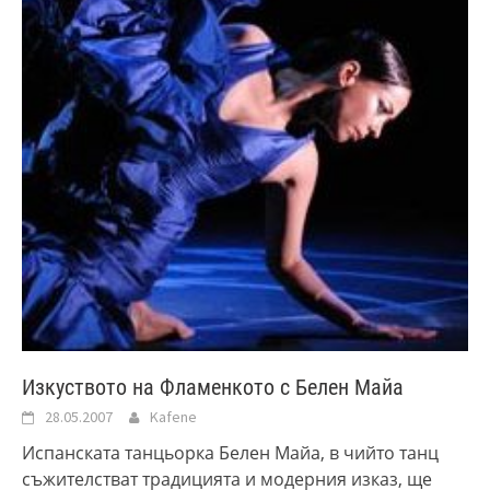
Изкуството на Фламенкото с Белен Майа
28.05.2007
Kafene
Испанската танцьорка Белен Майа, в чийто танц
съжителстват традицията и модерния изказ, ще