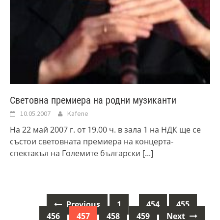
Световна премиера на родни музиканти
10.05.2007
Kafene
На 22 май 2007 г. от 19.00 ч. в зала 1 на НДК ще се
състои световната премиера на концерта-
спектакъл на Големите български
[...]
Previous
1
…
454
455
Posts
456
457
458
459
Next