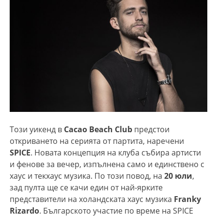
Този уикенд в
Cacao Beach Club
предстои
откриването на серията от партита, наречени
SPICE
. Новата концепция на клуба събира артисти
и фенове за вечер, изпълнена само и единствено с
хаус и текхаус музика. По този повод, на
20 юли
,
зад пулта ще се качи един от най-ярките
представители на холандската хаус музика
Franky
Rizardo
. Българското участие по време на SPICE