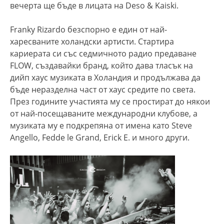
вечерта ще бъде в лицата на Deso & Kaiski.
Franky Rizardo безспорно е един от най-
харесваните холандски артисти. Стартира
кариерата си със седмичното радио предаване
FLOW, създавайки бранд, който дава тласък на
дийп хаус музиката в Холандия и продължава да
бъде неразделна част от хаус средите по света.
През годините участията му се простират до някои
от най-посещаваните международни клубове, а
музиката му е подкрепяна от имена като Steve
Angello, Fedde le Grand, Erick E. и много други.