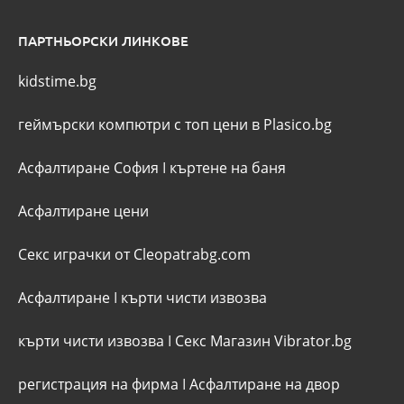
ПАРТНЬОРСКИ ЛИНКОВЕ
kidstime.bg
геймърски компютри с топ цени в Plasico.bg
Асфалтиране София
I
къртене на баня
Асфалтиране цени
Секс играчки от Cleopatrabg.com
Асфалтиране
I
кърти чисти извозва
кърти чисти извозва
I
Секс Магазин Vibrator.bg
регистрация на фирма
I
Асфалтиране на двор