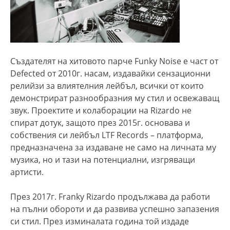
Създателят на хитовото парче Funky Noise е част от
Defected от 2010г. насам, издавайки сензационни
релийзи за влиятелния лейбъл, всички от които
демонстрират разнообразния му стил и освежаващ
звук. Проектите и колаборации на Rizardo не
спират дотук, защото през 2015г. основава и
собствения си лейбъл LTF Records – платформа,
предназначена за издаване не само на личната му
музика, но и тази на потенциални, изгряващи
артисти.
През 2017г. Franky Rizardo продължава да работи
на пълни обороти и да развива успешно запазения
си стил. През изминалата година той издаде