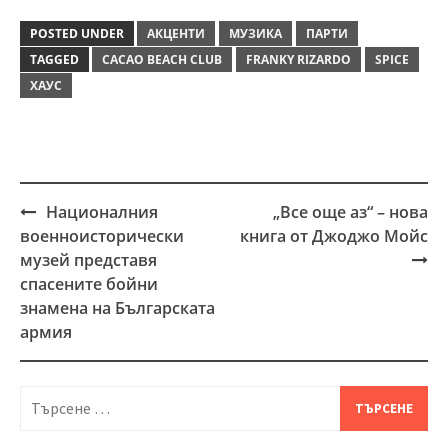
POSTED UNDER
АКЦЕНТИ
МУЗИКА
ПАРТИ
TAGGED
CACAO BEACH CLUB
FRANKY RIZARDO
SPICE
ХАУС
Националния
„Все още аз“ – нова
Post
военноисторически
книга от Джоджо Мойс
navigation
музей представя
спасените бойни
знамена на Българската
армия
Търсене
за: