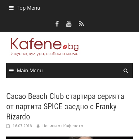
Skip
Top Menu
to
content
Main Menu
Cacao Beach Club стартира серията
от партита SPICE заедно с Franky
Rizardo
16.07.2018
Новини от Кафенето