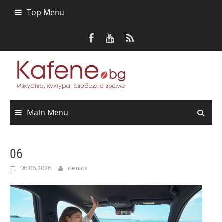
Skip
Top Menu
to
content
Main Menu
06
06.06.2026
denica