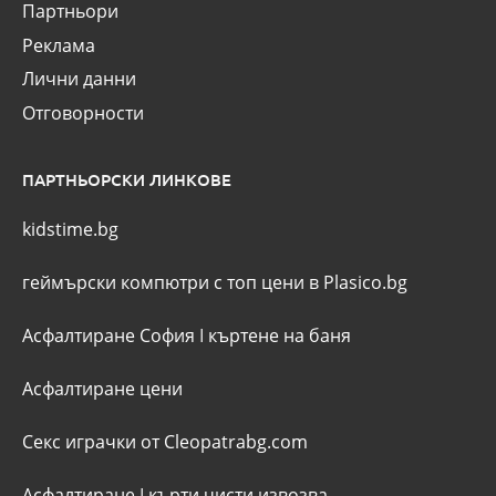
Партньори
Реклама
Лични данни
Отговорности
ПАРТНЬОРСКИ ЛИНКОВЕ
kidstime.bg
геймърски компютри с топ цени в Plasico.bg
Асфалтиране София
I
къртене на баня
Асфалтиране цени
Секс играчки от Cleopatrabg.com
Асфалтиране
I
кърти чисти извозва