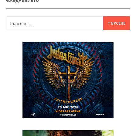
ежедневието
Търсене
за: