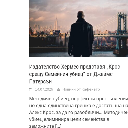
Издателство Хермес представя „Крос
срещу Семейния убиец“ от Джеймс
Патерсън
14.07.2026
Новини от Кафенето
Методичен убиец, перфектни престъпления
но една-единствена грешка е достатъчна н
Алекс Крос, за да го разобличи… Методиче
убиец елиминира цели семейства в
заможните
[...]