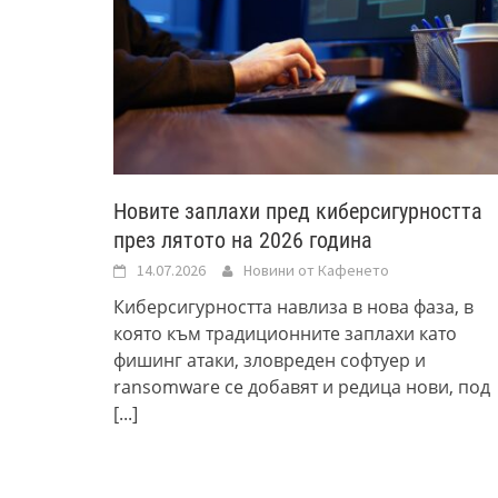
Новите заплахи пред киберсигурността
през лятото на 2026 година
14.07.2026
Новини от Кафенето
Киберсигурността навлиза в нова фаза, в
която към традиционните заплахи като
фишинг атаки, зловреден софтуер и
ransomware се добавят и редица нови, под
[...]