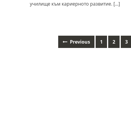
училище към кариерното развитие.
[...]
Previous
1
2
3
Posts
navigation