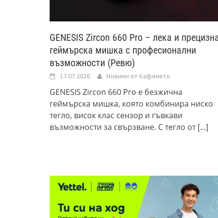
GENESIS Zircon 660 Pro – лека и прецизн
геймърска мишка с професионални
възможности (Ревю)
17.07.2026
Новини от Кафенето
GENESIS Zircon 660 Pro е безжична
геймърска мишка, която комбинира ниско
тегло, висок клас сензор и гъвкави
възможности за свързване. С тегло от
[...]