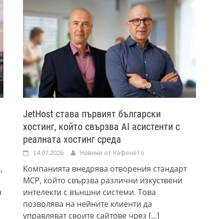
JetHost става първият български
хостинг, който свързва AI асистенти с
реалната хостинг среда
14.07.2026
Новини от Кафенето
,
Компанията внедрява отворения стандарт
а
MCP, който свързва различни изкуствени
н
интелекти с външни системи. Това
позволява на нейните клиенти да
управляват своите сайтове чрез
[...]