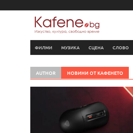
Skip
to
content
ФИЛМИ
МУЗИКА
СЦЕНА
СЛОВО
AUTHOR
НОВИНИ ОТ КАФЕНЕТО