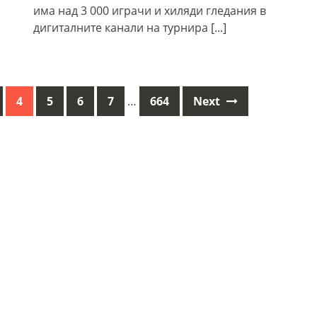
има над 3 000 играчи и хиляди гледания в
дигиталните канали на турнира
[...]
4
5
6
7
…
664
Next