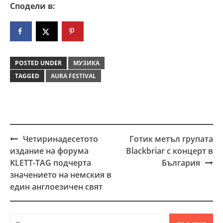
Сподели в:
POSTED UNDER
МУЗИКА
TAGGED
AURA FESTIVAL
Четиринадесетото
Готик метъл групата
Post
издание на форума
Blackbriar с концерт в
navigation
KLETT-TAG подчерта
България
значението на немския в
един англоезичен свят
Търсене