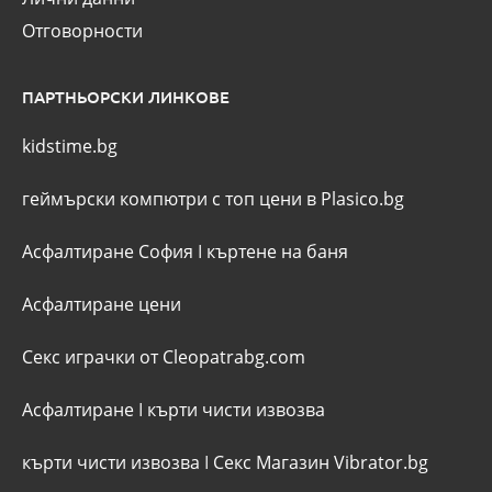
Отговорности
ПАРТНЬОРСКИ ЛИНКОВЕ
kidstime.bg
геймърски компютри с топ цени в Plasico.bg
Асфалтиране София
I
къртене на баня
Асфалтиране цени
Секс играчки от Cleopatrabg.com
Асфалтиране
I
кърти чисти извозва
кърти чисти извозва
I
Секс Магазин Vibrator.bg