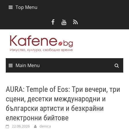
Skip
Top Menu
to
content
Main Menu
AURA: Temple of Eos: Три вечери, три
сцени, десетки международни и
български артисти и безкрайни
електронни бийтове
22.06.2026
denica