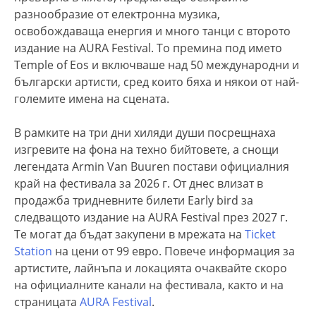
разнообразие от електронна музика,
освобождаваща енергия и много танци с второто
издание на AURA Festival. То премина под името
Temple of Eos и включваше над 50 международни и
български артисти, сред които бяха и някои от най-
големите имена на сцената.
В рамките на три дни хиляди души посрещнаха
изгревите на фона на техно бийтовете, а снощи
легендата Armin Van Buuren постави официалния
край на фестивала за 2026 г. От днес влизат в
продажба тридневните билети Early bird за
следващото издание на AURA Festival през 2027 г.
Те могат да бъдат закупени в мрежата на
Ticket
Station
на цени от 99 евро. Повече информация за
артистите, лайнъпа и локацията очаквайте скоро
на официалните канали на фестивала, както и на
страницата
AURA Festival
.