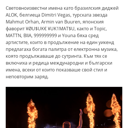
Световноизвестни имена като бразилския диджей
ALOK, белгиеца Dimitri Vegas, турската звезда
Mahmut Orhan, Armin van Buuren, японския
фаворит ¥ØU$UK€ ¥UK1MAT$U, както и Topic,
MATTN, BIIA, 999999999 и Youna бяха сред
артистите, които в продължение на един уикенд
предлагаха богата палитра от електронна музика,
която продължаваше до сутринта. Към тях се
включиха и редица международни и български
имена, всеки от които показваше свой стил и
неповторим заряд.