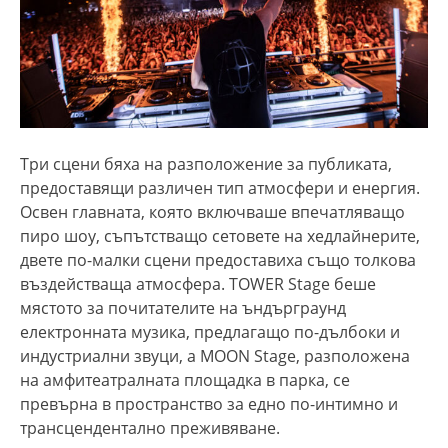
Три сцени бяха на разположение за публиката,
предоставящи различен тип атмосфери и енергия.
Освен главната, която включваше впечатляващо
пиро шоу, съпътстващо сетовете на хедлайнерите,
двете по-малки сцени предоставиха също толкова
въздействаща атмосфера. TOWER Stage беше
мястото за почитателите на ъндърграунд
електронната музика, предлагащо по-дълбоки и
индустриални звуци, а MOON Stage, разположена
на амфитеатралната площадка в парка, се
превърна в пространство за едно по-интимно и
трансцендентално преживяване.