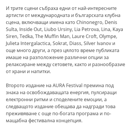
И трите сцени събраха едни от най-интересните
артисти от международната и българската клубна
сцена, включващи имена като Chinonegro, Denis
Sulta, Inside Out, Liubo Ursiny, Lia Petrova, Lina, Kaya
Siren, Tedka, The Muffin Man, Laure Croft, Olympe,
Julieta Intergalactica, Sokrat, Diass, Silver Ivanov и
още много други, а през цялото време публиката
имаше на разположение различни опции за
релаксиране между сетовете, както и разнообразие
от храни и напитки.
Второто издание на AURA Festival премина под
знака на освобождаващата енергия, пулсиращи
електронни ритми и споделените емоции, а
следващото издание обещава да надгради това
преживяване с още по-богата програма и по-
мащабна фестивална концепция.