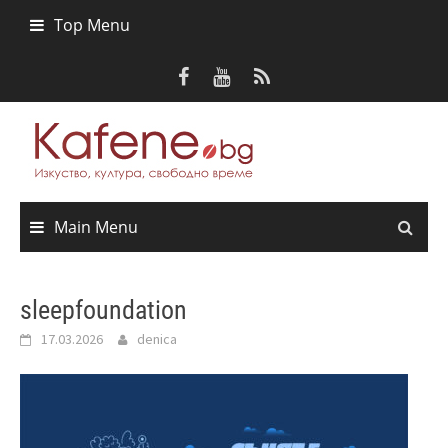
Skip
Top Menu
to
content
Main Menu
sleepfoundation
17.03.2026
denica