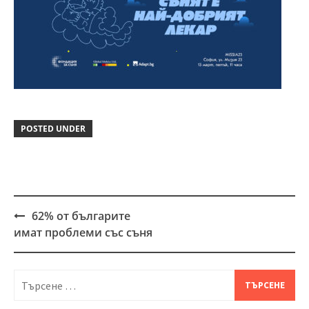
POSTED UNDER
62% от българите
Post
имат проблеми със съня
navigation
Търсене
за: