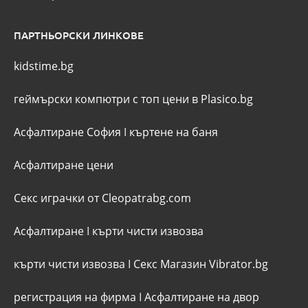
ПАРТНЬОРСКИ ЛИНКОВЕ
kidstime.bg
геймърски компютри с топ цени в Plasico.bg
Асфалтиране София
I
къртене на баня
Асфалтиране цени
Секс играчки от Cleopatrabg.com
Асфалтиране
I
кърти чисти извозва
кърти чисти извозва
I
Секс Магазин Vibrator.bg
регистрация на фирма
I
Асфалтиране на двор