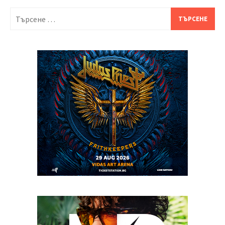
Търсене
за: