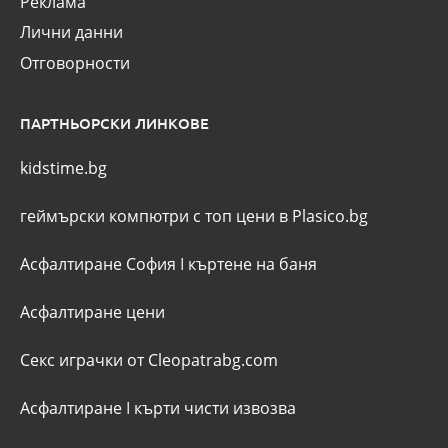
Реклама
Лични данни
Отговорности
ПАРТНЬОРСКИ ЛИНКОВЕ
kidstime.bg
геймърски компютри с топ цени в Plasico.bg
Асфалтиране София
I
къртене на баня
Асфалтиране цени
Секс играчки от Cleopatrabg.com
Асфалтиране
I
кърти чисти извозва