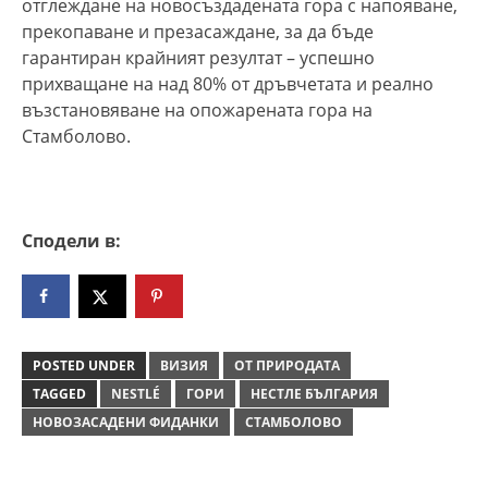
отглеждане на новосъздадената гора с напояване,
прекопаване и презасаждане, за да бъде
гарантиран крайният резултат – успешно
прихващане на над 80% от дръвчетата и реално
възстановяване на опожарената гора на
Стамболово.
Сподели в:
POSTED UNDER
ВИЗИЯ
ОТ ПРИРОДАТА
TAGGED
NESTLÉ
ГОРИ
НЕСТЛЕ БЪЛГАРИЯ
НОВОЗАСАДЕНИ ФИДАНКИ
СТАМБОЛОВО