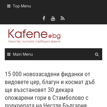
Skip
Top Menu
to
content
Main Menu
15 000 новозасадени фиданки от
видовете цер, благун и космат дъб
ще възстановят 30 декара
опожарени гори в Стамболово с
подкрепата на Нестле България