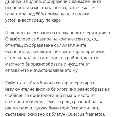
дървесни видове, съобразени с климатичните
особености и местната почва, така че да се
гарантира над 80% прихващане и висока
устойчивост срещу пожари.
Целевото залесяване на опожарените територии в
Стамболово се базира на комплексен подход,
отчитащ съобразяване с климатичните
особености, локалните почвени характеристики,
естествената растителност на района, както и
местното биоразнообразие и нуждите от
опазването и възстановяването му.
Районът на Стамболово се характеризира с
изключително високо биологично разнообразие и
е обявен за орнитологично важно място от
световно значение. Тук се среща разнообразна
растителност, сухулюбиви гори (ксерофилни),
съставени основно от благун (Quercus frainetto),