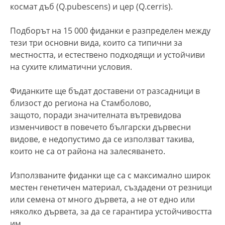
космат дъб (Q.pubescens) и цер (Q.cerris).
Подборът на 15 000 фиданки е разпределен между
тези три основни вида, които са типични за
местността, и естествено подходящи и устойчиви
на сухите климатични условия.
Фиданките ще бъдат доставени от разсадници в
близост до региона на Стамболово,
защото, поради значителната вътревидова
изменчивост в повечето български дървесни
видове, е недопустимо да се използват такива,
които не са от района на залесяването.
Използваните фиданки ще са с максимално широк
местен генетичен материал, създадени от резници
или семена от много дървета, а не от едно или
няколко дървета, за да се гарантира устойчивостта
им.