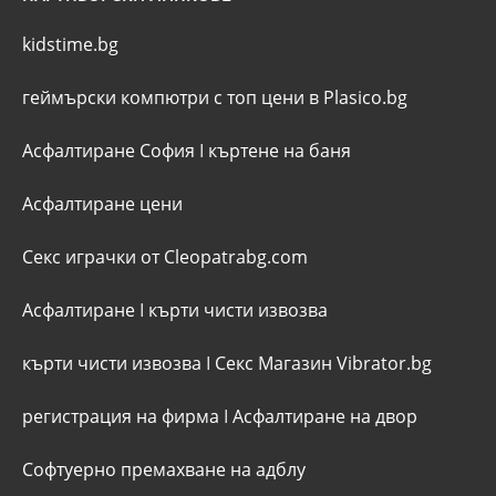
kidstime.bg
геймърски компютри с топ цени в Plasico.bg
Асфалтиране София
I
къртене на баня
Асфалтиране цени
Секс играчки от Cleopatrabg.com
Асфалтиране
I
кърти чисти извозва
кърти чисти извозва
I
Секс Магазин Vibrator.bg
регистрация на фирма
I
Асфалтиране на двор
Софтуерно премахване на адблу