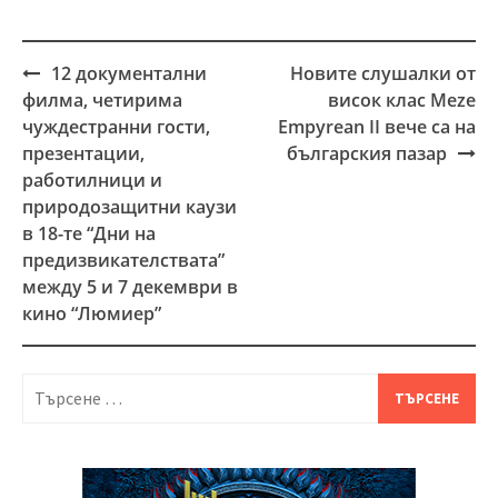
12 документални
Новите слушалки от
Post
филма, четирима
висок клас Meze
navigation
чуждестранни гости,
Empyrean II вече са на
презентации,
българския пазар
работилници и
природозащитни каузи
в 18-те “Дни на
предизвикателствата”
между 5 и 7 декември в
кино “Люмиер”
Търсене
за: