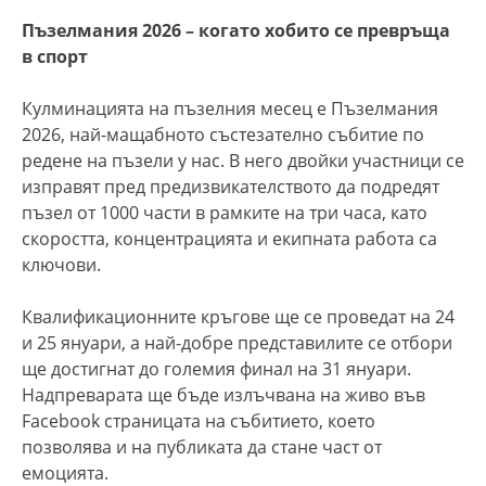
Пъзелмания 2026 – когато хобито се превръща
в спорт
Кулминацията на пъзелния месец е Пъзелмания
2026, най-мащабното състезателно събитие по
редене на пъзели у нас. В него двойки участници се
изправят пред предизвикателството да подредят
пъзел от 1000 части в рамките на три часа, като
скоростта, концентрацията и екипната работа са
ключови.
Квалификационните кръгове ще се проведат на 24
и 25 януари, а най-добре представилите се отбори
ще достигнат до големия финал на 31 януари.
Надпреварата ще бъде излъчвана на живо във
Facebook страницата на събитието, което
позволява и на публиката да стане част от
емоцията.