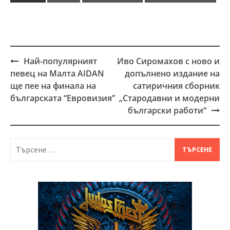
Най-популярният
Иво Сиромахов с ново и
Post
певец на Малта AIDAN
допълнено издание на
navigation
ще пее на финала на
сатиричния сборник
българската “Евровизия”
„Стародавни и модерни
български работи“
Търсене
за: