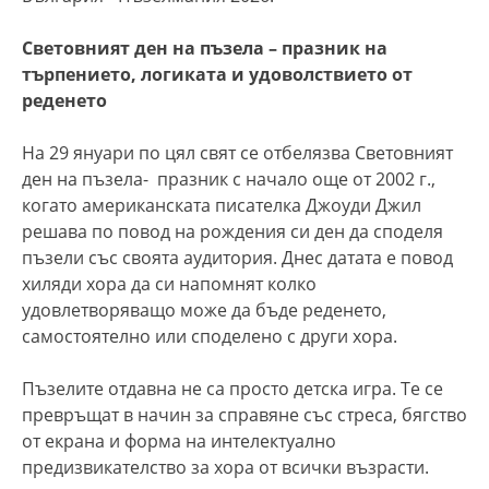
Световният ден на пъзела – празник на
търпението, логиката и удоволствието от
реденето
На 29 януари по цял свят се отбелязва Световният
ден на пъзела- празник с начало още от 2002 г.,
когато американската писателка Джоуди Джил
решава по повод на рождения си ден да споделя
пъзели със своята аудитория. Днес датата е повод
хиляди хора да си напомнят колко
удовлетворяващо може да бъде реденето,
самостоятелно или споделено с други хора.
Пъзелите отдавна не са просто детска игра. Те се
превръщат в начин за справяне със стреса, бягство
от екрана и форма на интелектуално
предизвикателство за хора от всички възрасти.