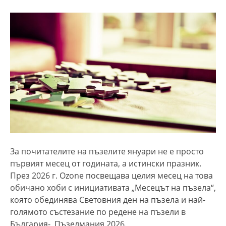
За почитателите на пъзелите януари не е просто
първият месец от годината, а истински празник.
През 2026 г. Ozone посвещава целия месец на това
обичано хоби с инициативата „Месецът на пъзела“,
която обединява Световния ден на пъзела и най-
голямото състезание по редене на пъзели в
България- Пъзелмания 2026.