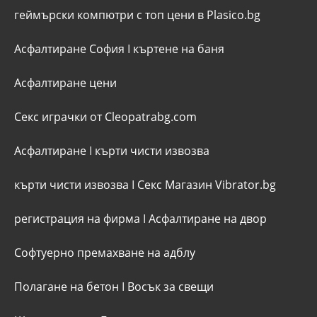
геймърски компютри с топ цени в Plasico.bg
Асфалтиране София
I
къртене на баня
Асфалтиране цени
Секс играчки от Cleopatrabg.com
Асфалтиране
I
кърти чисти извозва
кърти чисти извозва
I
Секс Магазин Vibrator.bg
регистрация на фирма
I
Асфалтиране на двор
Софтуерно премахване на адблу
Полагане на бетон
I
Восък за свещи