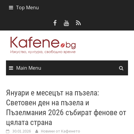
Skip
Top Menu
to
content
Main Menu
Януари е месецът на пъзела:
Световен ден на пъзела и
Пъзелмания 2026 събират фенове от
цялата страна
30.01.2026
Новини от Кафенето