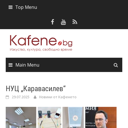
Skip
Top Menu
to
content
Main Menu
НУЦ „Каравасилев“
29.07.2025
Новини от Кафенето