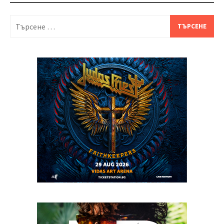
Търсене
за: