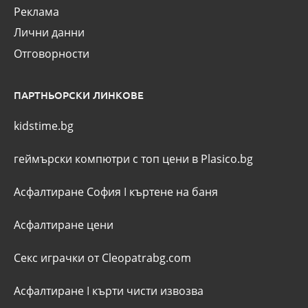
Реклама
Лични данни
Отговорности
ПАРТНЬОРСКИ ЛИНКОВЕ
kidstime.bg
геймърски компютри с топ цени в Plasico.bg
Асфалтиране София
I
къртене на баня
Асфалтиране цени
Секс играчки от Cleopatrabg.com
Асфалтиране
I
кърти чисти извозва