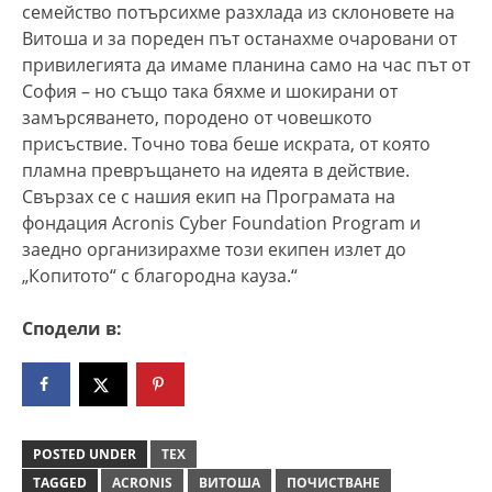
семейство потърсихме разхлада из склоновете на
Витоша и за пореден път останахме очаровани от
привилегията да имаме планина само на час път от
София – но също така бяхме и шокирани от
замърсяването, породено от човешкото
присъствие. Точно това беше искрата, от която
пламна превръщането на идеята в действие.
Свързах се с нашия екип на Програмата на
фондация Acronis Cyber Foundation Program и
заедно организирахме този екипен излет до
„Копитото“ с благородна кауза.“
Сподели в:
POSTED UNDER
ТЕХ
TAGGED
ACRONIS
ВИТОША
ПОЧИСТВАНЕ