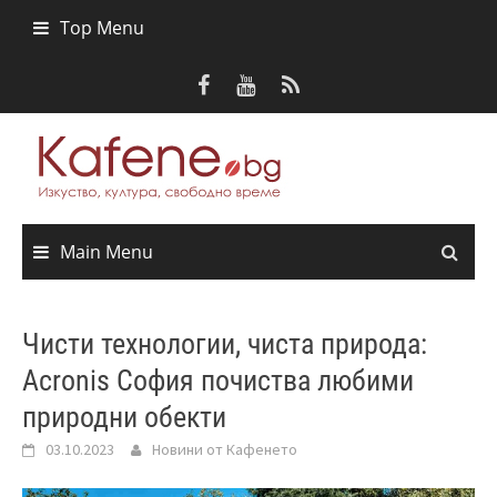
Skip
Top Menu
to
content
Main Menu
Чисти технологии, чиста природа:
Acronis София почиства любими
природни обекти
03.10.2023
Новини от Кафенето