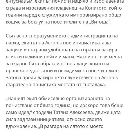
ентусиазъм, екипът почисти изцяло и изоставената
сграда и изоставения кладенец на Копитото, който
години наред е служил като импровизирано общо
кошче за боклук на посетителите на „Витоша“.
Съгласно споразумението с администрацията на
парка, екипът на Acronis пое инициативата да
защити и съхрани удобствата на гората и лакира
всички налични пейки и маси. Някои от тези места
за сядане бяха обрасли в гъсталаци, които ги
правеха недостъпни и невидими за посетителите.
Затова преди лакирането служителите на Acronis
старателно почистиха местата от гъсталака.
„Нашият екип обмисляше организирането на
почистване от близо година, но доскоро това беше
само идея,“ сподели Татяна Алексеева, движещата
сила зад тази инициатива, относно своето
вдъхновение. „В разгара на лятото с моето