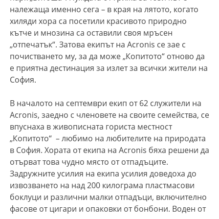
належаща именно сега – в края на лятото, когато
хиляди хора са посетили красивото природно
кътче и мнозина са оставили своя мръсен
„отпечатък“. Затова екипът на Acronis се зае с
почистването му, за да може „Копитото“ отново да
е приятна дестинация за излет за всички жители на
София.
В началото на септември екип от 62 служители на
Acronis, заедно с членовете на своите семейства, се
впуснаха в живописната гориста местност
„Копитото“ – любимо на любителите на природата
в София. Хората от екипа на Acronis бяха решени да
отърват това чудно място от отпадъците.
Задружните усилия на екипа усилия доведоха до
извозването на над 200 килограма пластмасови
боклуци и различни малки отпадъци, включително
фасове от цигари и опаковки от бонбони. Воден от