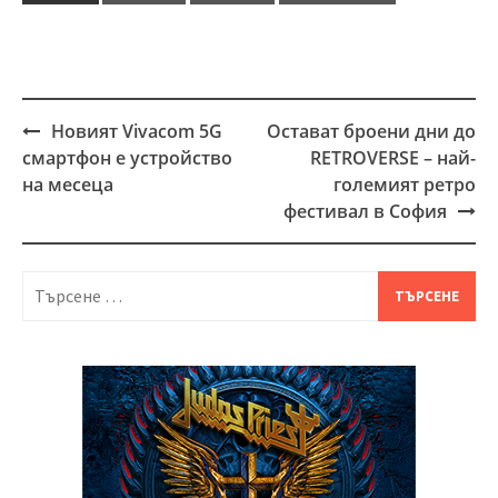
Новият Vivacom 5G
Остават броени дни до
Post
смартфон е устройство
RETROVERSE – най-
navigation
на месеца
големият ретро
фестивал в София
Търсене
за: