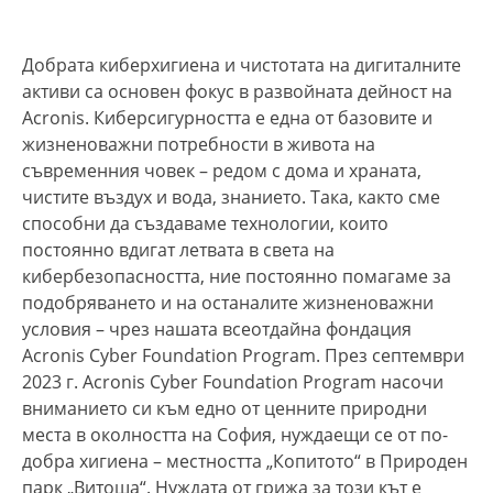
Добрата киберхигиена и чистотата на дигиталните
активи са основен фокус в развойната дейност на
Acronis. Киберсигурността е една от базовите и
жизненоважни потребности в живота на
съвременния човек – редом с дома и храната,
чистите въздух и вода, знанието. Така, както сме
способни да създаваме технологии, които
постоянно вдигат летвата в света на
кибербезопасността, ние постоянно помагаме за
подобряването и на останалите жизненоважни
условия – чрез нашата всеотдайна фондация
Acronis Cyber Foundation Program. През септември
2023 г. Acronis Cyber Foundation Program насочи
вниманието си към едно от ценните природни
места в околността на София, нуждаещи се от по-
добра хигиена – местността „Копитото“ в Природен
парк „Витоша“. Нуждата от грижа за този кът е