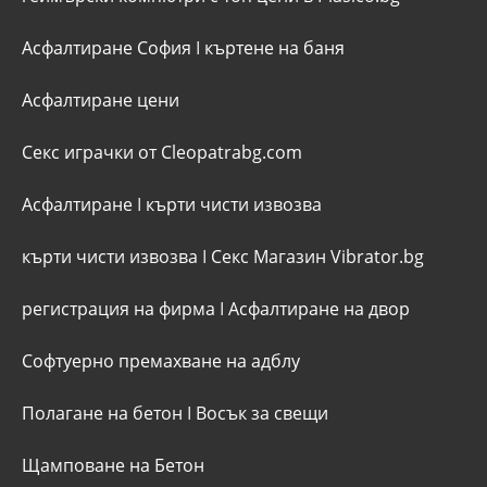
Асфалтиране София
I
къртене на баня
Асфалтиране цени
Секс играчки от Cleopatrabg.com
Асфалтиране
I
кърти чисти извозва
кърти чисти извозва
I
Секс Магазин Vibrator.bg
регистрация на фирма
I
Асфалтиране на двор
Софтуерно премахване на адблу
Полагане на бетон
I
Восък за свещи
Щамповане на Бетон