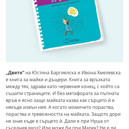
„Двете“
на Юстина Баргиелска и Ивона Хмелевска
е книга за майки и дъщери. Книга за връзката
между тях, здрава като червения конец, с който са
съшити страниците. И без метафората за пъпната
връв е ясно защо майката казва как сърцето ѝ е
някъде извън нея. А когато момичето пораства,
пораства и тревожността на майката. Защото дори
не знае къде е сърцето ѝ. Дали е при Нуша от
съседния вход? Или може би при Марек? Не е ли