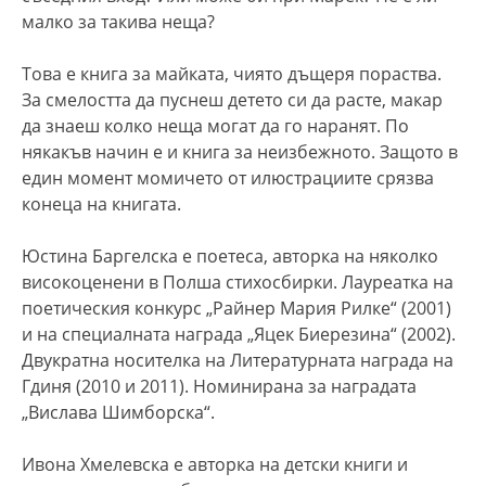
малко за такива неща?
Това е книга за майката, чиято дъщеря пораства.
За смелостта да пуснеш детето си да расте, макар
да знаеш колко неща могат да го наранят. По
някакъв начин е и книга за неизбежното. Защото в
един момент момичето от илюстрациите срязва
конеца на книгата.
Юстина Баргелска е поетеса, авторка на няколко
високоценени в Полша стихосбирки. Лауреатка на
поетическия конкурс „Райнер Мария Рилке“ (2001)
и на специалната награда „Яцек Биерезина“ (2002).
Двукратна носителка на Литературната награда на
Гдиня (2010 и 2011). Номинирана за наградата
„Вислава Шимборска“.
Ивона Хмелевска е авторка на детски книги и