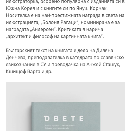
илюстраторка, особено популярна с изданията си в
Южна Корея и с книгите си по Януш Корчак.
Носителка е на най-престижната награда в света на
илюстрацията, „Болоня Рагаци“, номинирана е за
наградата „Андерсен“. Критиката я нарича
„архитект и философ на картинната книга“.
Българският текст на книгата е дело на Диляна
Денчева, преподавателка в катедрата по славянско
езикознание в СУ и преводачка на Анжей Сташук,
Кшищоф Варга и др.