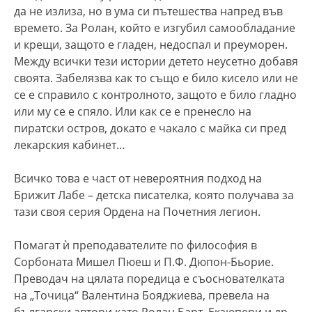
да не излиза, но в ума си пътешества напред във
времето. За Ролан, който е изгубил самообладание
и крещи, защото е гладен, недоспал и преуморен.
Между всички тези истории детето неусетно добавя
своята. Забелязва как то също е било кисело или не
се е справило с контролното, защото е било гладно
или му се е спяло. Или как се е пренесло на
пиратски остров, докато е чакало с майка си пред
лекарския кабинет…
Всичко това е част от невероятния подход на
Брижит Лабе – детска писателка, която получава за
тази своя серия Ордена на Почетния легион.
Помагат ѝ преподавателите по философия в
Сорбоната Мишел Пюеш и П.Ф. Дюпон-Бьорие.
Преводач на цялата поредица е съоснователката
на „Точица“ Валентина Бояджиева, превела на
български автори като Ролан Барт, Екзюпери и др.