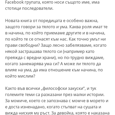
Facebook групата, която носи същото име, има
стотици последователи.
Новата книга от поредицата е особено важна,
защото говори за тялото и ума. Каква роля имат те
в начина, по който приемаме другите и в начина,
по който те се отнасят към нас. Как точно умът ни
прави свободни? Защо лесно забелязваме, когато
някой застрашава тялото си (например като
преяжда с вредни храни), но по-трудно виждаме,
когато занемарява ума си? А може ли тялото да
влияе на ума, да има отношение към начина, по
който мислим?
Както във всички „философски закуски“, и тук
големите теми са разказани през малки истории.
За момиче, което се запознава с момче в морето и
е доста изненадано, когато стъпват на сушата и
вижда ниския му ръст. За девойка, която е наказана