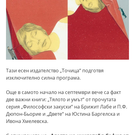
Тази есен издателство „Точица“ подготвя
изключително силна програма.
Още в самото начало на септември вече са факт
две важни книги: „Тялото и умът“ от прочутата
серия „Философски закуски“ на Брижит Лабе и П.Ф.
Дюпон-Бьорие и „Двете“ на Юстина Баргелска и
Ивона Хмелевска.