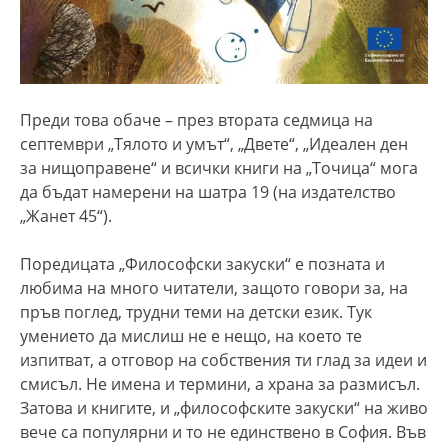
Преди това обаче – през втората седмица на
септември „Тялото и умът“, „Двете“, „Идеален ден
за нищоправене“ и всички книги на „Точица“ мога
да бъдат намерени на шатра 19 (на издателство
„Жанет 45“).
Поредицата „Философски закуски“ е позната и
любима на много читатели, защото говори за, на
пръв поглед, трудни теми на детски език. Тук
умението да мислиш не е нещо, на което те
изпитват, а отговор на собствения ти глад за идеи и
смисъл. Не имена и термини, а храна за размисъл.
Затова и книгите, и „философските закуски“ на живо
вече са популярни и то не единствено в София. Във