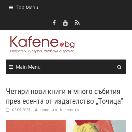
Skip
Top Menu
to
content
Main Menu
Четири нови книги и много събития
през есента от издателство „Точица“
02.09.2025
Новини от Кафенето