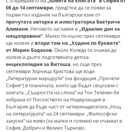
С откриването на
„Алеята на книгата“ в София
от
08 до 14 септември
, предстои да се появи за
първи път издание на български език от
прочутата авторка и илюстраторка Беатриче
Алеманя.
Неговото заглавие е
„Идеален ден за
нищоправене“
. Малко по-късно през септември
ще излезе и
втори том на „Ходене по буквите“
от Марин Бодаков
. Около Коледа се очаква да
излезе и дълго подготвяната детска
енциклопедия за Витоша
, но още през
септември Зорница Христова ще води
„Литературни маршрути“
(на фондация „Прочети
София“) в планината, които ще бъдат свързани с
книгата. „Същността на слона“ на Тон Телехен бе
избрана от Посолството на Нидерландия в
България да бъде част от четиринадесетата „Нощ
на литературата“ на 24 септември. „Философски
закуски“ на живо (за малки и големи) ни очакват в
София, Добрич и Велико Търново.