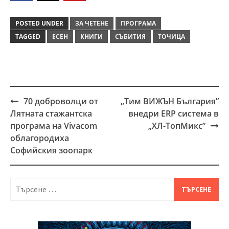
POSTED UNDER
ЗА ЧЕТЕНЕ
ПРОГРАМА
TAGGED
ЕСЕН
КНИГИ
СЪБИТИЯ
ТОЧИЦА
70 доброволци от
„Тим ВИЖЪН България”
Post
Лятната стажантска
внедри ERP система в
navigation
програма на Vivacom
„ХЛ-ТопМикс”
облагородиха
Софийския зоопарк
Търсене
за: