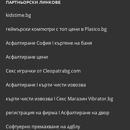
ПАРТНЬОРСКИ ЛИНКОВЕ
kidstime.bg
геймърски компютри с топ цени в Plasico.bg
Асфалтиране София
I
къртене на баня
Асфалтиране цени
Секс играчки от Cleopatrabg.com
Асфалтиране
I
кърти чисти извозва
кърти чисти извозва
I
Секс Магазин Vibrator.bg
регистрация на фирма
I
Асфалтиране на двор
Софтуерно премахване на адблу