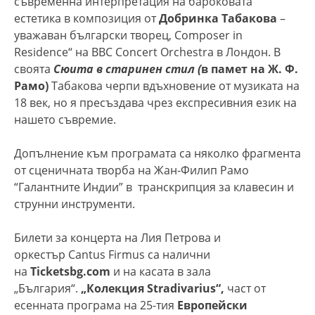
съвременна интерпретация на бароковата
естетика
в композиция от
Добринка Табакова
–
уважаван български творец, Composer in
Residence“ на BBC Concert Orchestra в Лондон. В
своята
Сюита в старинен стил (
в памет на Ж. Ф.
Рамо)
Табакова черпи вдъхновение от музиката на
18 век, но я пресъздава чрез експресивния език на
нашето съвремие.
Допълнение към програмата са няколко фрагмента
от сценичната творба на Жан-Филип Рамо
“Галантните Индии” в транскрипция за клавесин и
струнни инструменти.
Билети за концерта на Лия Петрова и
оркестър Cantus Firmus са налични
на
Ticketsbg.com
и на касата в зала
„България“.
„Колекция Stradivarius“,
част от
есенната програма на 25-тия
Европейски