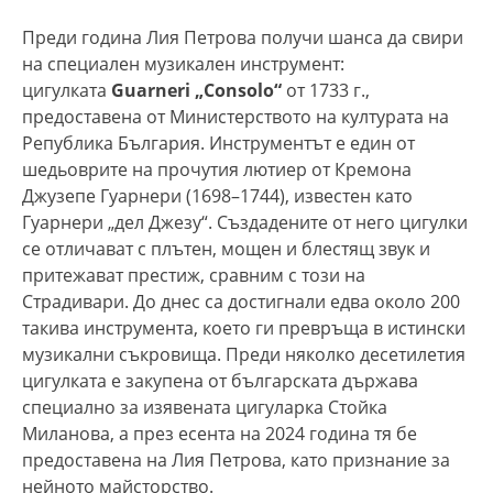
Преди година Лия Петрова получи шанса да свири
на специален музикален инструмент:
цигулката
Guarneri „Consolo“
от 1733 г.,
предоставена от Министерството на културата на
Република България. Инструментът е един от
шедьоврите на прочутия лютиер от Кремона
Джузепе Гуарнери (1698–1744), известен като
Гуарнери „дел Джезу“. Създадените от него цигулки
се отличават с плътен, мощен и блестящ звук и
притежават престиж, сравним с този на
Страдивари. До днес са достигнали едва около 200
такива инструмента, което ги превръща в истински
музикални съкровища. Преди няколко десетилетия
цигулката е закупена от българската държава
специално за изявената цигуларка Стойка
Миланова, а през есента на 2024 година тя бе
предоставена на Лия Петрова, като признание за
нейното майсторство.