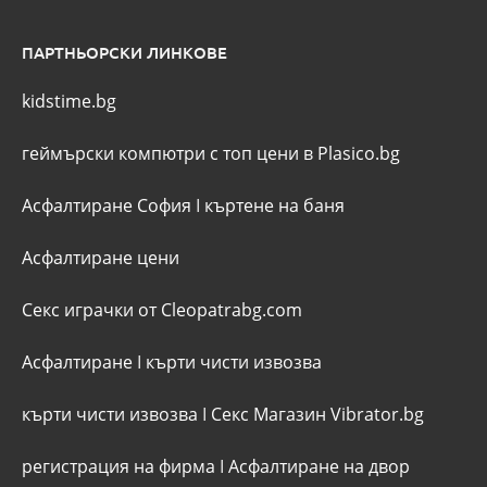
ПАРТНЬОРСКИ ЛИНКОВЕ
kidstime.bg
геймърски компютри с топ цени в Plasico.bg
Асфалтиране София
I
къртене на баня
Асфалтиране цени
Секс играчки от Cleopatrabg.com
Асфалтиране
I
кърти чисти извозва
кърти чисти извозва
I
Секс Магазин Vibrator.bg
регистрация на фирма
I
Асфалтиране на двор