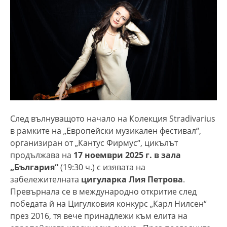
След вълнуващото начало на Колекция Stradivarius
в рамките на „Европейски музикален фестивал“,
организиран от „Кантус Фирмус“, цикълът
продължава на
17 ноември 2025 г. в зала
„България“
(19:30 ч.) с изявата на
забележителната
цигуларка Лия Петрова
.
Превърнала се в международно откритие след
победата й на Цигулковия конкурс „Карл Нилсен“
през 2016, тя вече принадлежи към елита на