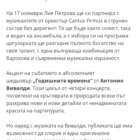
На 17 ноември Лия Петрова ще си партнира с
музикантите от оркестър Cantus Firmus в струнен
състав без диригент. Тя ще бъде както солист, така
и водач на ансамбъла, а с избора си на програма
цигуларката ще разгърне пълното богатство на
своя талант, с една вълнуваща комбинация от
барокова и съвременна музикална изразност.
Акцент на събитието е абсолютният
шедьовър
„Годишните времена“
от
Антонио
Вивалди
. Този цикъл от четири концерта,
посветени на кръговрата в природата всеки път
разкрива нови и нови детайли от ненадминатата
красота на партитурата.
Но наред с музиката на Вивалди, публиката ще има
възможност да открие и една оригинална