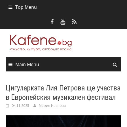
Skip
Top Menu
to
content
Main Menu
Цигуларката Лия Петрова ще участва
в Европейския музикален фестивал
04.11.2025
Мария Иванова