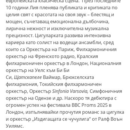
европейската класическа сцена. През последните
10 години Лия пленява публиката и критиката по
целия свят с красотата на своя звук – блестящ и
мощен, съчетаващ емоционална дълбочина,
лирична нежност и изключителна музикална
прецизност. Цигуларката развива интензивна
кариера като солист на водещи ансамбли, сред
които са Оркестъра на Париж, Филхармоничния
оркестър на Френското радио, Кралския
филхармоничен оркестър в Лондон, Националния
оркестър на Уелс към Би Би
Си,
Щатскапеле
Ваймар, Брюкселската
филхармония, Токийския филхармоничен
оркестър, Оркестър
Sinfonia Varsovia,
Симфоничния
оркестър на Одензе и др. Наскоро тя дебютира с
огромен успех на фестивала BBC Proms 2025 в
Лондон, изпълнявайки прочутия романс за цигулка
и оркестър „Издигащата се чучулига“ от Ралф Воън
Уилямс.