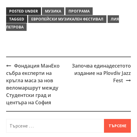
POSTED UNDER
МУЗИКА
ПРОГРАМА
TAGGED
ЕВРОПЕЙСКИ МУЗИКАЛЕН ФЕСТИВАЛ
ЛИЯ
ПЕТРОВА
Фондация МанЕко
Започва единадесетото
Post
събра експерти на
издание на Plovdiv Jazz
navigation
кръгла маса за нов
Fest
веломаршрут между
Студентски град и
центъра на София
Търсене
за: