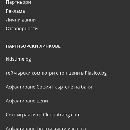
Партньори
Реклама
Лични данни
Отговорности
ПАРТНЬОРСКИ ЛИНКОВЕ
kidstime.bg
геймърски компютри с топ цени в Plasico.bg
Асфалтиране София
I
къртене на баня
Асфалтиране цени
Секс играчки от Cleopatrabg.com
Асфалтиране
I
кърти чисти извозва