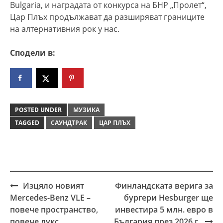
Bulgaria, и наградата от конкурса на БНР „Пролет“,
Цар Плъх продължават да разширяват границите
на алтернативния рок у нас.
Сподели в:
POSTED UNDER
МУЗИКА
TAGGED
САУНДТРАК
ЦАР ПЛЪХ
Изцяло новият
Финландската верига за
Post
Mercedes-Benz VLE –
бургери Hesburger ще
navigation
повече пространство,
инвестира 5 млн. евро в
повече лукс
България през 2026 г.