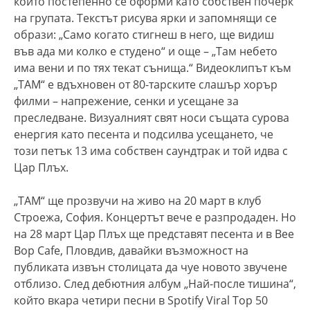
който постепенно се оформи като собствен почерк
на групата. Текстът рисува ярки и запомнящи се
образи: „Само когато стигнеш в него, ще видиш
във ада ми колко е студено“ и още – „Там небето
има вени и по тях текат сънища.“ Видеоклипът към
„ТАМ“ е вдъхновен от 80-тарските слашър хорър
филми – напрежение, сенки и усещане за
преследване. Визуалният свят носи същата сурова
енергия като песента и подсилва усещането, че
този петък 13 има собствен саундтрак и той идва с
Цар Плъх.
„ТАМ“ ще прозвучи на живо на 20 март в клуб
Строежа, София. Концертът вече е разпродаден. Но
на 28 март Цар Плъх ще представят песента и в Bee
Bop Cafe, Пловдив, давайки възможност на
публиката извън столицата да чуе новото звучене
отблизо. След дебютния албум „Най-после тишина“,
който вкара четири песни в Spotify Viral Top 50