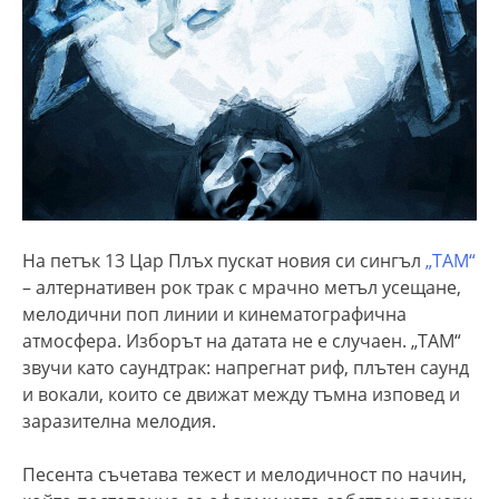
На петък 13 Цар Плъх пускат новия си сингъл
„ТАМ“
– алтернативен рок трак с мрачно метъл усещане,
мелодични поп линии и кинематографична
атмосфера. Изборът на датата не е случаен. „ТАМ“
звучи като саундтрак: напрегнат риф, плътен саунд
и вокали, които се движат между тъмна изповед и
заразителна мелодия.
Песента съчетава тежест и мелодичност по начин,