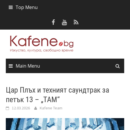
Skip
Top Menu
to
content
Main Menu
Цар Плъх и техният саундтрак за
петък 13 – „ТАМ“
12.03.2026
Kafene Team