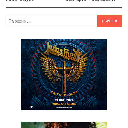
Търсене
за: