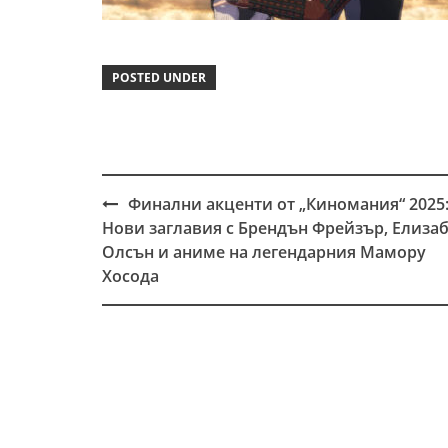
POSTED UNDER
Финални акценти от „Киномания“ 2025
Post
Нови заглавия с Брендън Фрейзър, Елиза
navigation
Олсън и аниме на легендарния Мамору
Хосода