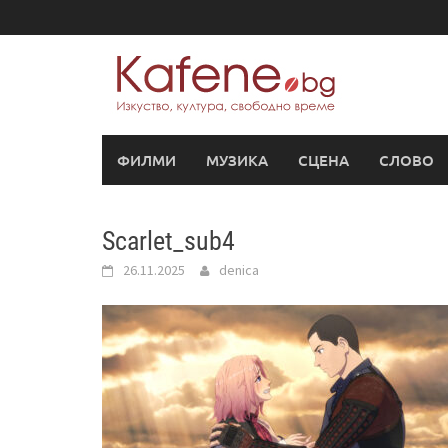
Skip
to
content
ФИЛМИ
МУЗИКА
СЦЕНА
СЛОВО
Scarlet_sub4
26.11.2025
denica