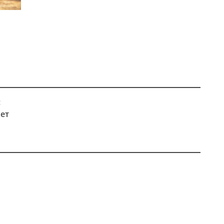
:
бет