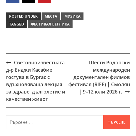
POSTED UNDER
МЕСТА
МУЗИКА
TAGGED
ФЕСТИВАЛ БЕГЛИКА
Световноизвестната
Шести Родопски
Post
д-р Енджи Касабие
международен
navigation
гостува в Бургас с
документален филмов
вдъхновяваща лекция
фестивал (RIFE) | Смолян
за здраве, дълголетие и
| 9–12 юли 2026 г.
качествен живот
Търсене
за: