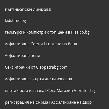
ПАРТНЬОРСКИ ЛИНКОВЕ
kidstime.bg
геймърски компютри с топ цени в Plasico.bg
Асфалтиране София
I
къртене на баня
Асфалтиране цени
Секс играчки от Cleopatrabg.com
Асфалтиране
I
кърти чисти извозва
кърти чисти извозва
I
Секс Магазин Vibrator.bg
регистрация на фирма
I
Асфалтиране на двор