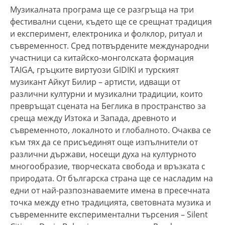
Музикалната програма ще се разгръща на три
фестивални сцени, където ще се срещнат традиция
и експеримент, електроника и фолклор, ритуал и
съвременност. Сред потвърдените международни
участници са китайско-монголската формация
TAIGA, гръцките виртуози GIDIKI и турският
музикант Айкут Билир – артисти, идващи от
различни културни и музикални традиции, които
превръщат сцената на Беглика в пространство за
среща между Изтока и Запада, древното и
съвременното, локалното и глобалното. Очаква се
към тях да се присъединят още изпълнители от
различни държави, носещи духа на културното
многообразие, творческата свобода и връзката с
природата. От българска страна ще се насладим на
едни от най-разпознаваемите имена в пресечната
точка между етно традицията, световната музика и
съвременните експериментални търсения – Silent