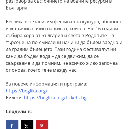
разговор за състоянието на водните ресурси в
България.
Беглика е независим фестивал за култура, общност
и устойчив начин на живот, който вече 16 години
събира хора от България и света в Родопите – в
търсене на по-смислени начини да бъдем заедно и
да градим бъдещето. Тази година фестивалът ни
кани да бъдем вода – да се движим, да се
свързваме и да помним, че всичко живо започва
от онова, което тече между нас.
За повече информация и програма:
https://beglika.org/
Билети:
https://beglika.org/tickets-bg
Сподели в: