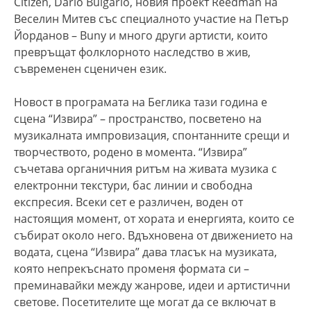
Citizen, Dario Bulgario, новия проект Reedman на
Веселин Митев със специалното участие на Петър
Йорданов – Buny и много други артисти, които
превръщат фолклорното наследство в жив,
съвременен сценичен език.
Новост в програмата на Беглика тази година е
сцена “Извира” – пространство, посветено на
музикалната импровизация, спонтанните срещи и
творчеството, родено в момента. “Извира”
съчетава органичния ритъм на живата музика с
електронни текстури, бас линии и свободна
експресия. Всеки сет е различен, воден от
настоящия момент, от хората и енергията, които се
събират около него. Вдъхновена от движението на
водата, сцена “Извира” дава тласък на музиката,
която непрекъснато променя формата си –
преминавайки между жанрове, идеи и артистични
светове. Посетителите ще могат да се включат в