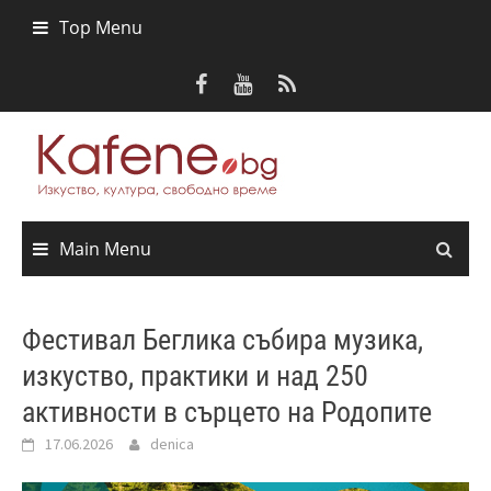
Skip
Top Menu
to
content
Main Menu
Фестивал Беглика събира музика,
изкуство, практики и над 250
активности в сърцето на Родопите
17.06.2026
denica