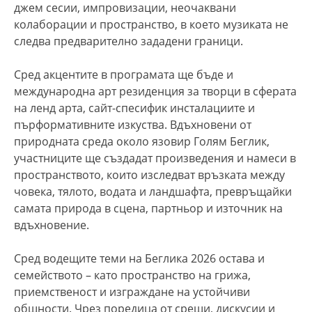
джем сесии, импровизации, неочаквани
колаборации и пространство, в което музиката не
следва предварително зададени граници.
Сред акцентите в програмата ще бъде и
международна арт резиденция за творци в сферата
на ленд арта, сайт-спесифик инсталациите и
пърформативните изкуства. Вдъхновени от
природната среда около язовир Голям Беглик,
участниците ще създадат произведения и намеси в
пространството, които изследват връзката между
човека, тялото, водата и ландшафта, превръщайки
самата природа в сцена, партньор и източник на
вдъхновение.
Сред водещите теми на Беглика 2026 остава и
семейството – като пространство на грижа,
приемственост и изграждане на устойчиви
общности. Чрез поредица от срещи, дискусии и