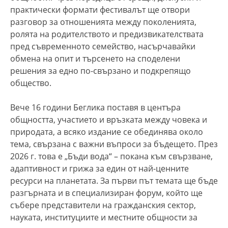
практически формати фестивалът ще отвори
разговор за отношенията между поколенията,
ролята на родителството и предизвикателствата
пред съвременното семейство, насърчавайки
обмена на опит и търсенето на споделени
решения за едно по-свързано и подкрепящо
общество.
Вече 16 години Беглика поставя в центъра
общността, участието и връзката между човека и
природата, а всяко издание се обединява около
тема, свързана с важни въпроси за бъдещето. През
2026 г. това е „Бъди вода“ – покана към свързване,
адаптивност и грижа за един от най-ценните
ресурси на планетата. За първи път темата ще бъде
разгърната и в специализиран форум, който ще
събере представители на гражданския сектор,
науката, институциите и местните общности за