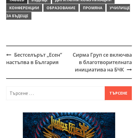
КОНФЕРЕНЦИИ
ОБРАЗОВАНИЕ
ПРОМЯНА
УЧИЛИЩЕ
ЗА БЪДЕЩЕ
Бестселърът „Есен”
Сирма Груп се включва
Post
настъпва в България
в благотворителната
navigation
инициатива на БЧК
Търсене
за: