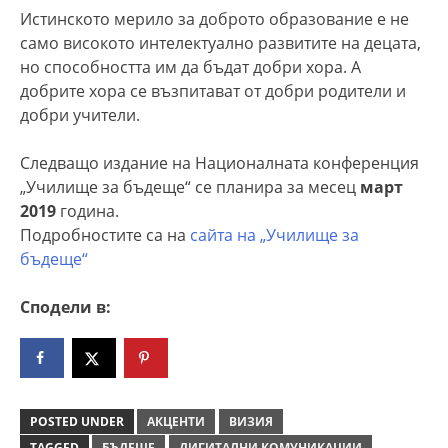
Истинското мерило за доброто образование е не
само високото интелектуално развитите на децата,
но способността им да бъдат добри хора. А
добрите хора се възпитават от добри родители и
добри учители.
Следващо издание на Националната конференция
„Училище за бъдеще“ се планира за месец
март
2019
година.
Подробностите са на
сайта на „Училище за
бъдеще“
Сподели в:
POSTED UNDER
АКЦЕНТИ
ВИЗИЯ
TAGGED
БЪДЕЩЕ
ДИГИТАЛНИ КОМУНИКАЦИИ