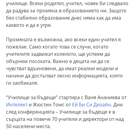
училище. Всеки родител, учител, човек би следвало
да радува за промяна в образованието ни. Защото
без стабилно образование днес няма как да има
каквото и да е утре.
Промяната е възможна, ако всеки един учител я
пожелае. Само когато това се случи, когато
учителите задвижат колелото, ще успеем да
обърнем посоката. Важно е децата ни да се
чувстват вдъхновени, да имат реални модели и
начини да достъпват лесно информацията, която
ги заобикаля.
“Училище за бъдеще” стартира с Ваня Ананиева от
Интелект
и Жюстин Томс от
Ей Би Си Дизайн
. Дни
след конференцията – Училище за бъдеще е в
сърцата на повече 70 учители и директори от над
50 населени места.