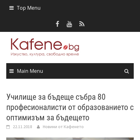
Skip
Top Menu
to
content
Main Menu
Училище за бъдеще събра 80
професионалисти от образованието с
оптимизъм за бъдещето
22.11.2018
Новини от Кафенето