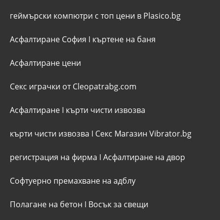
геймърски компютри с топ цени в Plasico.bg
Асфалтиране София
I
къртене на баня
Асфалтиране цени
Секс играчки от Cleopatrabg.com
Асфалтиране
I
кърти чисти извозва
кърти чисти извозва
I
Секс Магазин Vibrator.bg
регистрация на фирма
I
Асфалтиране на двор
Софтуерно премахване на адблу
Полагане на бетон
I
Восък за свещи