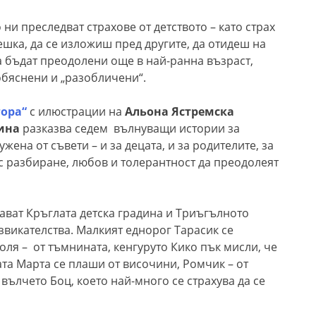
 ни преследват страхове от детството – като страх
ешка, да се изложиш пред другите, да отидеш на
да бъдат преодолени още в най-ранна възраст,
обяснени и „разобличени“.
гора“
с илюстрации на
Альона Ястремска
кина
разказва седем вълнуващи истории за
ужена от съвети – и за децата, и за родителите, за
с разбиране, любов и толерантност да преодолеят
ават Кръглата детска градина и Триъгълното
звикателства. Малкият еднорог Тарасик се
оля – от тъмнината, кенгуруто Кико пък мисли, че
ата Марта се плаши от височини, Ромчик – от
 вълчето Боц, което най-много се страхува да се