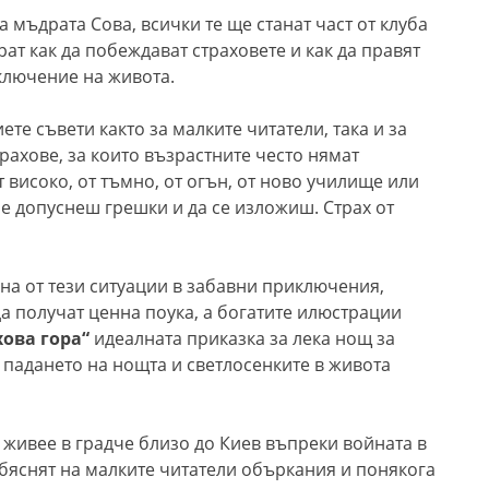
мъдрата Сова, всички те ще станат част от клуба
ат как да побеждават страховете и как да правят
ключение на живота.
те съвети както за малките читатели, така и за
трахове, за които възрастните често нямат
 високо, от тъмно, от огън, от ново училище или
 не допуснеш грешки и да се изложиш. Страх от
на от тези ситуации в забавни приключения,
да получат ценна поука, a богатите илюстрации
ова гора“
идеалната приказка за лека нощ за
 падането на нощта и светлосенките в живота
живее в градче близо до Киев въпреки войната в
обяснят на малките читатели объркания и понякога