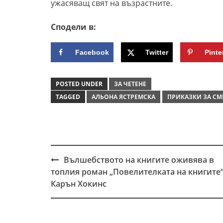
ужасяващ свят на възрастните.
Сподели в:
Facebook
Twitter
Pinte
POSTED UNDER
ЗА ЧЕТЕНЕ
TAGGED
АЛЬОНА ЯСТРЕМСКА
ПРИКАЗКИ ЗА СМ
Вълшебството на книгите оживява в
Post
топлия роман „Повелителката на книгите“
navigation
Карън Хокинс