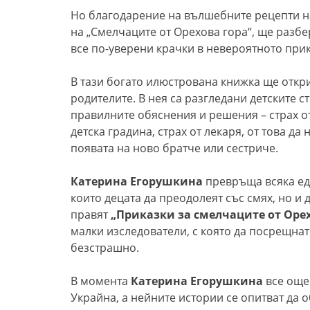
Но благодарение на вълшебните рецепти на 
на „Смелчаците от Орехова гора“, ще разбер
все по-уверени крачки в невероятното при
В тази богато илюстрована книжка ще открие
родителите. В нея са разгледани детските с
правилните обяснения и решения – страх от
детска градина, страх от лекаря, от това да
появата на ново братче или сестриче.
Катерина Егорушкина
превръща всяка ед
които децата да преодолеят със смях, но и 
правят
„Приказки за смелчаците от Орех
малки изследователи, с която да посрещнат
безстрашно.
В момента
Катерина Егорушкина
все още 
Украйна, а нейните истории се опитват да 