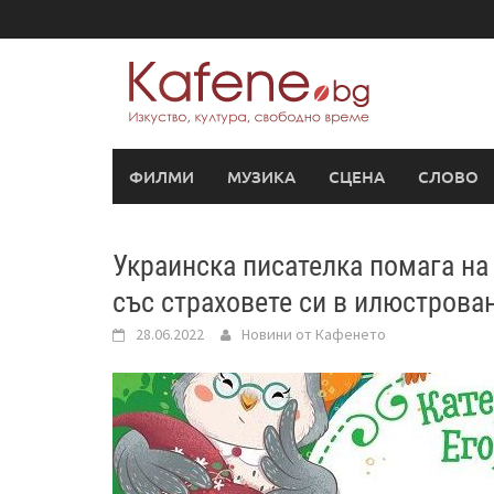
Skip
to
content
ФИЛМИ
МУЗИКА
СЦЕНА
СЛОВО
Украинска писателка помага на 
със страховете си в илюстрова
28.06.2022
Новини от Кафенето