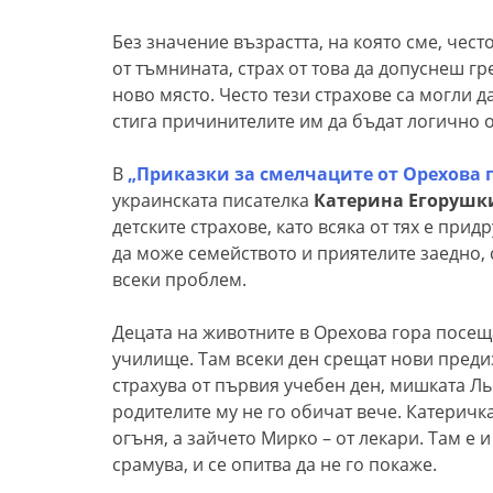
Без значение възрастта, на която сме, често
от тъмнината, страх от това да допуснеш гр
ново място. Често тези страхове са могли 
стига причинителите им да бъдат логично 
В
„Приказки за смелчаците от Орехова 
украинската писателка
Катерина Егоруш
детските страхове, като всяка от тях е придр
да може семейството и приятелите заедно, 
всеки проблем.
Децата на животните в Орехова гора посещ
училище. Там всеки ден срещат нови преди
страхува от първия учебен ден, мишката Ль
родителите му не го оби­чат вече. Катеричк
огъня, а зайчето Мирко – от лекари. Там е и
срамува, и се опитва да не го покаже.