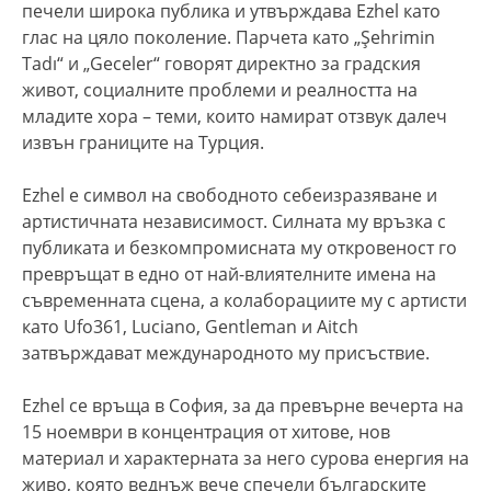
печели широка публика и утвърждава Ezhel като
глас на цяло поколение. Парчета като „Şehrimin
Tadı“ и „Geceler“ говорят директно за градския
живот, социалните проблеми и реалността на
младите хора – теми, които намират отзвук далеч
извън границите на Турция.
Ezhel е символ на свободното себеизразяване и
артистичната независимост. Силната му връзка с
публиката и безкомпромисната му откровеност го
превръщат в едно от най-влиятелните имена на
съвременната сцена, а колаборациите му с артисти
като Ufo361, Luciano, Gentleman и Aitch
затвърждават международното му присъствие.
Ezhel се връща в София, за да превърне вечерта на
15 ноември в концентрация от хитове, нов
материал и характерната за него сурова енергия на
живо, която веднъж вече спечели българските