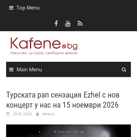
Skip
Top Menu
to
content
Main Menu
Турската рап сензация Ezhel с нов
концерт у нас на 15 ноември 2026
29.01.2026
denica