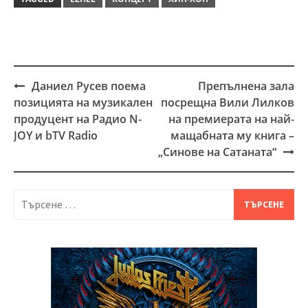
Даниел Русев поема
Препълнена зала
Post
позицията на музикален
посрещна Вили Лилков
navigation
продуцент на Радио N-
на премиерата на най-
JOY и bTV Radio
мащабната му книга –
„Синове на Сатаната“
Търсене
за: