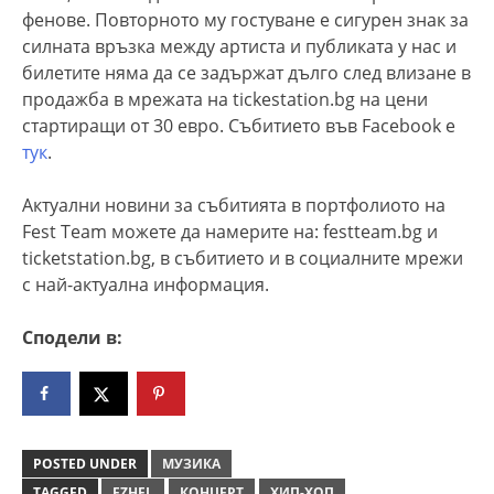
фенове. Повторното му гостуване е сигурен знак за
силната връзка между артиста и публиката у нас и
билетите няма да се задържат дълго след влизане в
продажба в мрежата на tickestation.bg на цени
стартиращи от 30 евро. Събитието във Facebook е
тук
.
Aктуални новини за събитията в портфолиото на
Fest Team можете да намерите на: festteam.bg и
ticketstation.bg, в събитието и в социалните мрежи
с най-актуална информация.
Сподели в:
POSTED UNDER
МУЗИКА
TAGGED
EZHEL
КОНЦЕРТ
ХИП-ХОП