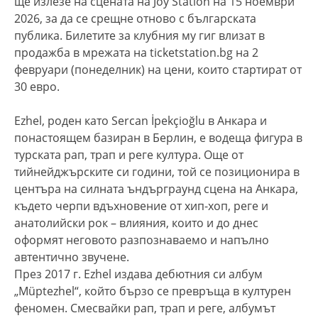
ще излезе на сцената на Joy Station на 15 ноември
2026, за да се срещне отново с българската
публика. Билетите за клубния му гиг влизат в
продажба в мрежата на ticketstation.bg на 2
февруари (понеделник) на цени, които стартират от
30 евро.
Ezhel, роден като Sercan İpekçioğlu в Анкара и
понастоящем базиран в Берлин, е водеща фигура в
турската рап, трап и реге култура. Още от
тийнейджърските си години, той се позиционира в
центъра на силната ъндърграунд сцена на Анкара,
където черпи вдъхновение от хип-хоп, реге и
анатолийски рок – влияния, които и до днес
оформят неговото разпознаваемо и напълно
автентично звучене.
През 2017 г. Ezhel издава дебютния си албум
„Müptezhel“, който бързо се превръща в културен
феномен. Смесвайки рап, трап и реге, албумът