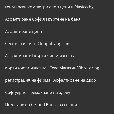
геймърски компютри с топ цени в Plasico.bg
Асфалтиране София
I
къртене на баня
Асфалтиране цени
Секс играчки от Cleopatrabg.com
Асфалтиране
I
кърти чисти извозва
кърти чисти извозва
I
Секс Магазин Vibrator.bg
регистрация на фирма
I
Асфалтиране на двор
Софтуерно премахване на адблу
Полагане на бетон
I
Восък за свещи