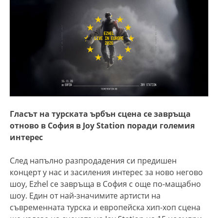
Гласът на турската ърбън сцена се завръща
отново в София в Joy Station поради големия
интерес
След напълно разпродадения си предишен
концерт у нас и засиления интерес за ново негово
шоу, Ezhel се завръща в София с още по-мащабно
шоу. Един от най-значимите артисти на
съвременната турска и европейска хип-хоп сцена