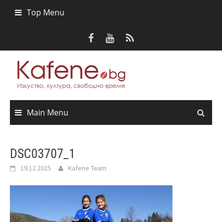
Skip
Top Menu
to
content
Main Menu
DSC03707_1
19.12.2025
Kafene Team