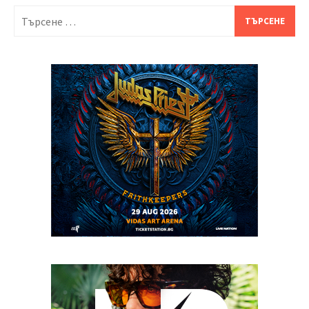
Търсене
за: