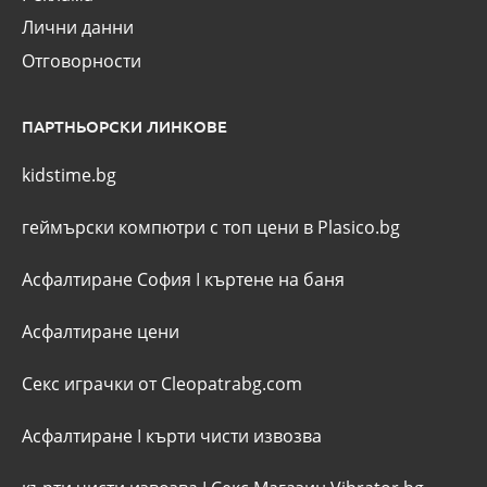
Лични данни
Отговорности
ПАРТНЬОРСКИ ЛИНКОВЕ
kidstime.bg
геймърски компютри с топ цени в Plasico.bg
Асфалтиране София
I
къртене на баня
Асфалтиране цени
Секс играчки от Cleopatrabg.com
Асфалтиране
I
кърти чисти извозва